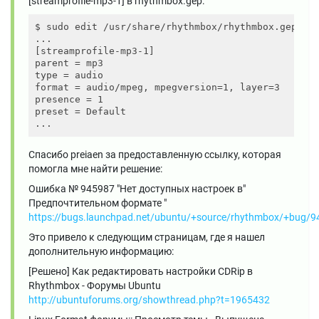
[streamprofile-mp3-1] в rhythmbox.gep:
$ sudo edit /usr/share/rhythmbox/rhythmbox.gep

...

[streamprofile-mp3-1]

parent = mp3

type = audio

format = audio/mpeg, mpegversion=1, layer=3

presence = 1

preset = Default

Спасибо preiaen за предоставленную ссылку, которая
помогла мне найти решение:
Ошибка № 945987 "Нет доступных настроек в"
Предпочтительном формате "
https://bugs.launchpad.net/ubuntu/+source/rhythmbox/+bug/
Это привело к следующим страницам, где я нашел
дополнительную информацию:
[Решено] Как редактировать настройки CDRip в
Rhythmbox - Форумы Ubuntu
http://ubuntuforums.org/showthread.php?t=1965432