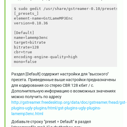
$ sudo gedit /usr/share/gstreamer-0.10/presets/Gst
[_presets_]

element-name=GstLameMP3Enc

version=0.10.36

[Default]

name=lamemp3enc

target=bitrate

bitrate=128

cbr=true

encoding-engine-quality=high

Раздел [Default] содержит настройки для "высокого"
пресета. Приведенные выше настройки предназначены
для кодирования со стерео CBR 128 кбит / с.
Дополнительную информацию о возможных значениях
можно получить по адресу
http://gstreamer.freedesktop.org/data/doc/gstreamer/head/gst-
plugins-ugly-plugins/html/gst-plugins-ugly-plugins-
lamemp3enc.html
Добавьте строку "preset = Default" в раздел