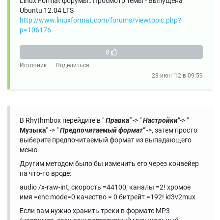
Linux Format форумы:: Просмотр темы - Выпущена
Ubuntu 12.04 LTS
http://www.linuxformat.com/forums/viewtopic.php?
p=106176
8
Источник
Поделиться
23 июн '12 в 09:59
В Rhythmbox перейдите в "
Правка"
-> "
Настройки"
-> "
Музыка"
-> "
Предпочитаемый формат"
->, затем просто
выберите предпочитаемый формат из выпадающего
меню.
Другим методом было бы изменить его через конвейер
на что-то вроде:
audio /x-raw-int, скорость =44100, каналы =2! хромое
имя =enc mode=0 качество = 0 битрейт =192! id3v2mux
Если вам нужно хранить треки в формате MP3