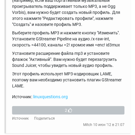
(например, если ваш портативный музыкальный
проигрыватель поддерживает только MP3, а не Ogg
Vorbis), вам нужно будет создать новый профиль. Для
этого нажмите "Редактировать профили", нажмите
"Создать" и назовите профиль MP3.
Выберите профиль MP3 и нажмите кнопку "Изменить".
Установите GStreamer Pipeline на аудио /x-raw-int,
скорость =44100, каналы =2! хромое имя =enc! id3mux
Установите расширение файла mp3 и установите
флажок "Активный". Вам нужно будет перезагрузить
Sound Juicer, чтобы увидеть новый аудио профиль.
Этот профиль использует MP3-кодировщик LAME,
поэтому вам необходимо установить плагин GStreamer
LAME.
Источник:
linuxquestions.org
2
Источник
Поделиться
Mitch
10 июн '12 в 21:07