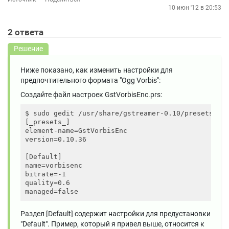
10 июн '12 в 20:53
2
ответа
Решение
Ниже показано, как изменить настройки для
предпочтительного формата "Ogg Vorbis":
Создайте файл настроек GstVorbisEnc.prs:
$ sudo gedit /usr/share/gstreamer-0.10/presets/Gst
[_presets_]

element-name=GstVorbisEnc

version=0.10.36

[Default]

name=vorbisenc

bitrate=-1

quality=0.6

Раздел [Default] содержит настройки для предустановки
"Default". Пример, который я привел выше, относится к