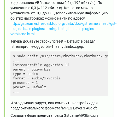
кодированию VBR с качеством 0,6 (~192 кбит / с). По
умолчанию 0,3 (~112 кбит / с). Качество можно
установить от -0,1 до 1,0. Дополнительную информацию
об этих настройках можно найти по адресу
http://gstreamer.freedesktop.org/data/doc/gstreamer/head/gst-
plugins-base-plugins/html/gst-plugins-base-plugins-
vorbisenc.html
Теперь добавьте строку "preset = Default" в раздел
[streamprofile-oggvorbis-1] в rhythmbox.gep:
$ sudo gedit /usr/share/rhythmbox/rhythmbox.gep

...

[streamprofile-oggvorbis-1]

parent = oggvorbis

type = audio

format = audio/x-vorbis

presence = 1

preset = Default

И это демонстрирует, как изменить настройки для
предпочтительного формата "MPEG Layer 3 Audio":
Создайте файл предустановки GstLameMP3Enc.prs: