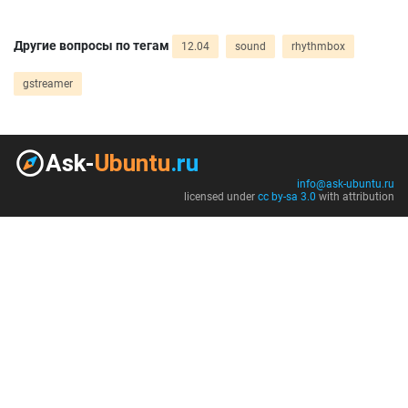
Другие вопросы по тегам
12.04
sound
rhythmbox
gstreamer
info@ask-ubuntu.ru
licensed under
cc by-sa 3.0
with attribution