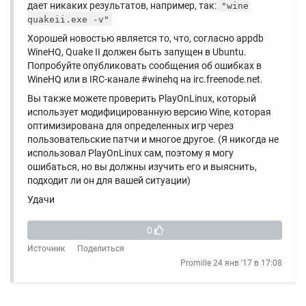
дает никаких результатов, например, так:
"wine
quakeii.exe -v"
Хорошей новостью является то, что, согласно appdb
WineHQ, Quake II должен быть запущен в Ubuntu.
Попробуйте опубликовать сообщения об ошибках в
WineHQ или в IRC-канале #winehq на irc.freenode.net.
Вы также можете проверить PlayOnLinux, который
использует модифицированную версию Wine, которая
оптимизирована для определенных игр через
пользовательские патчи и многое другое. (Я никогда не
использовал PlayOnLinux сам, поэтому я могу
ошибаться, но вы должны изучить его и выяснить,
подходит ли он для вашей ситуации)
Удачи
0
Источник
Поделиться
Promille
24 янв '17 в 17:08