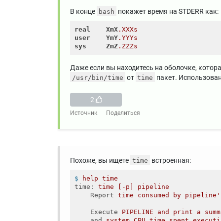
В конце
покажет время на STDERR как:
bash
real
XmX
.XXXs
user
YmY
.YYYs
sys
ZmZ
.ZZZs
Даже если вы находитесь на оболочке, котор
от
пакет. Использован
/usr/bin/time
time
2
Источник
Поделиться
Похоже, вы ищете
встроенная:
time
$
help time
time
: 
time [-p] pipeline
Report
time consumed by pipeline'
Execute
PIPELINE and print a summ
and
system CPU time spent executi