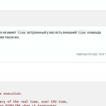
ая не имеет
встроенный у вас есть внешний
команда
time
time
ие такое же.
heemayl
05 апр '16 в 
s execution.
ary of the real time, user CPU time,
ng PIPELINE when it terminates.