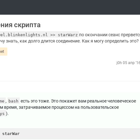
ния скрипта
по окончании сеанс прерветс
wel.blinkenlights.nl >> starWarz
очу знать, как долго длится соединение. Как я могу определить это?
net
j0h
05 апр '1
,
есть это тоже. Это покажет вам реальное человеческое
me
bash
ом время, затрачиваемое процессом на пользовательское
).
ys
 
starWar