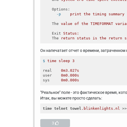
Options
:
-p
print the timing summary 
The
value of the TIMEFORMAT varia
Exit
Status:
The
return status is the return s
Он напечатает отчет о времени, затраченном
$
time sleep 3
real
0m3.027s
user
0m0.000s
sys
0m0.000s
"Реальное" поле - это фактическое время, ко
Итак, вы можете просто сделать:
time
telnet
towel
.blinkenlights
.nl
 >>
3