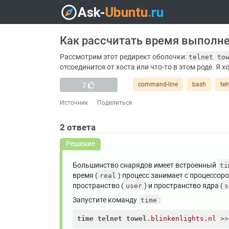
Как рассчитать время выполне
Рассмотрим этот редирект оболочки:
telnet to
отсоединится от хоста или что-то в этом роде. Я х
2
command-line
bash
tel
Источник
Поделиться
2
ответа
Решение
Большинство снарядов имеет встроенный
ti
время (
) процесс занимает с процессор
real
пространство (
) и пространство ядра (
user
s
Запустите команду
:
time
time
telnet
towel
.blinkenlights
.nl
 >>