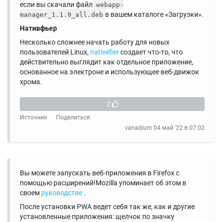
если вы скачали файл
webapp-
в вашем каталоге «Загрузки».
manager_1.1.9_all.deb
Нативфьер
Несколько сложнее начать работу для новых
пользователей Linux,
nativefier
создает что-то, что
действительно выглядит как отдельное приложение,
основанное на электроне и использующее веб-движок
хрома.
2
Источник
Поделиться
vanadium
04 май '22 в 07:02
Вы можете запускать веб-приложения в Firefox с
помощью расширений!Mozilla упоминает об этом в
своем
руководстве
.
После установки PWA ведет себя так же, как и другие
установленные приложения: щелчок по значку