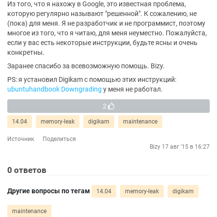
Из того, что я нахожу в Google, это известная проблема,
которую регулярно называют "решенной". К сожалению, не
(пока) для меня. Я не разработчик и не программист, поэтому
многое из того, что я читаю, для меня неуместно. Пожалуйста,
если у вас есть некоторые инструкции, будьте ясны и очень
конкретны.
Заранее спасибо за всевозможную помощь. Bizy.
PS: я установил Digikam с помощью этих инструкций:
ubuntuhandbook Downgrading
у меня не работал.
2
14.04
memory-leak
digikam
maintenance
Источник
Поделиться
Bizy
17 авг '15 в 16:27
0
ответов
Другие вопросы по тегам
14.04
memory-leak
digikam
maintenance