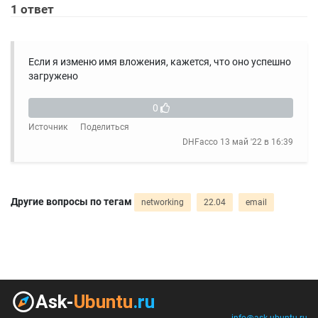
1
ответ
Если я изменю имя вложения, кажется, что оно успешно
загружено
0
Источник
Поделиться
DHFacco
13 май '22 в 16:39
Другие вопросы по тегам
networking
22.04
email