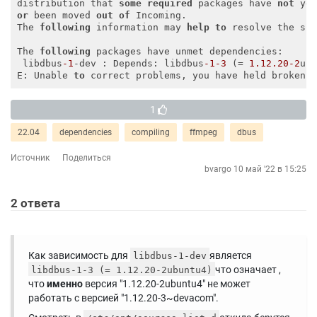
distribution that 
some
required
 packages have 
not
or
 been moved 
out
of
 Incoming.

The 
following
 information may 
help
to
 resolve the sit
The 
following
 packages have unmet dependencies:

 libdbus
-1
-dev : Depends: libdbus
-1
-3
 (= 
1.12
.20
-2
ub
E: Unable 
to
1
22.04
dependencies
compiling
ffmpeg
dbus
Источник
Поделиться
bvargo
10 май '22 в 15:25
2
ответа
Как зависимость для
является
libdbus-1-dev
что означает ,
libdbus-1-3 (= 1.12.20-2ubuntu4)
что
именно
версия "1.12.20-2ubuntu4" не может
работать с версией "1.12.20-3~devacom".