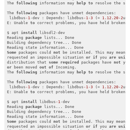
The 
following
 information may 
help
to
 resolve the sit
The 
following
 packages have unmet dependencies:

 libdbus
-1
-dev : Depends: libdbus
-1
-3
 (= 
1.12
.20
-2
ub
E: Unable 
to
 correct problems, you have held broken p
$ apt 
install
 libsdl2-dev 

Reading 
package
 lists... Done

Building dependency tree... Done

Some
 packages could 
not
 be installed. This may mean t
requested an impossible situation 
or
if
 you 
are
usin
distribution that 
some
required
 packages have 
not
or
 been moved 
out
of
 Incoming.

The 
following
 information may 
help
to
 resolve the sit
The 
following
 packages have unmet dependencies:

 libdbus
-1
-dev : Depends: libdbus
-1
-3
 (= 
1.12
.20
-2
ub
E: Unable 
to
 correct problems, you have held broken p
$ apt 
install
 libdbus
-1
-dev

Reading 
package
 lists... Done

Building dependency tree... Done

Some
 packages could 
not
 be installed. This may mean t
requested an impossible situation 
or
if
 you 
are
usin