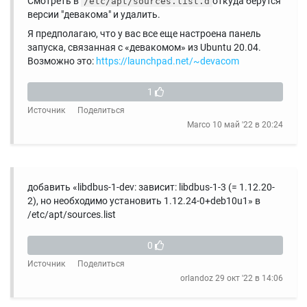
Смотреть в
откуда берутся
/etc/apt/sources.list.d
версии "девакома" и удалить.
Я предполагаю, что у вас все еще настроена панель
запуска, связанная с «девакомом» из Ubuntu 20.04.
Возможно это:
https://launchpad.net/~devacom
1
Источник
Поделиться
Marco
10 май '22 в 20:24
добавить «libdbus-1-dev: зависит: libdbus-1-3 (= 1.12.20-
2), но необходимо установить 1.12.24-0+deb10u1» в
/etc/apt/sources.list
0
Источник
Поделиться
orlandoz
29 окт '22 в 14:06