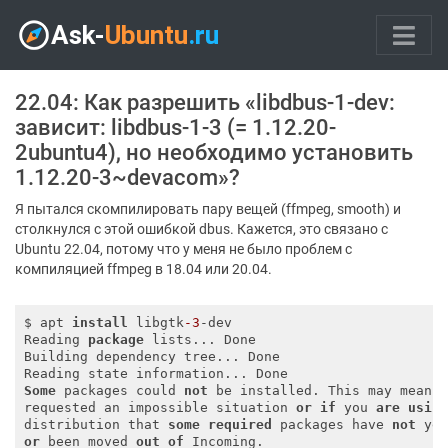
22.04: Как разрешить «libdbus-1-dev:
зависит: libdbus-1-3 (= 1.12.20-
2ubuntu4), но необходимо установить
1.12.20-3~devacom»?
Я пытался скомпилировать пару вещей (ffmpeg, smooth) и
столкнулся с этой ошибкой dbus. Кажется, это связано с
Ubuntu 22.04, потому что у меня не было проблем с
компиляцией ffmpeg в 18.04 или 20.04.
$ apt 
install
 libgtk
-3
-dev

Reading 
package
 lists... Done

Building dependency tree... Done

Some
 packages could 
not
 be installed. This may mean t
requested an impossible situation 
or
if
 you 
are
usin
distribution that 
some
required
 packages have 
not
or
 been moved 
out
of
 Incoming.
