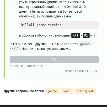
убить терминалы gnome, чтобы избежать
вышеуказанной ошибки (в 14.04-shell 3.10;
должна быть исправлена ​​в более новой
оболочке), выполнив одно из них:
killall
и сбросить оболочку с помощью
-
и
Alt
F2
r
PD: я знаю, есть другие DE. Но мне нравится
gnome-
, Назовите меня сумасшедшим...
shell
7
Источник
Поделиться
Rmano
05 дек '14 в 19:51
Другие вопросы по тегам
gnome
swap
memory-leak