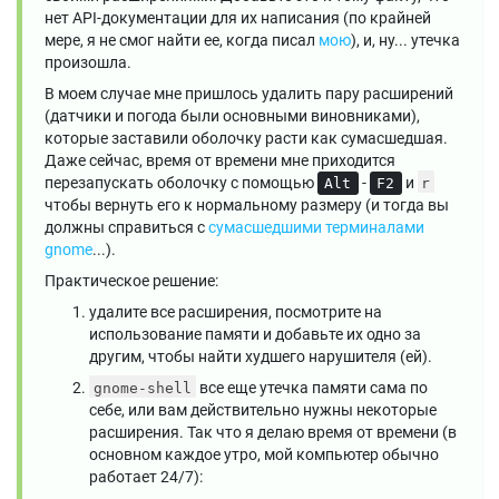
нет API-документации для их написания (по крайней
мере, я не смог найти ее, когда писал
мою
), и, ну... утечка
произошла.
В моем случае мне пришлось удалить пару расширений
(датчики и погода были основными виновниками),
которые заставили оболочку расти как сумасшедшая.
Даже сейчас, время от времени мне приходится
перезапускать оболочку с помощью
-
и
Alt
F2
r
чтобы вернуть его к нормальному размеру (и тогда вы
должны справиться с
сумасшедшими терминалами
gnome
...).
Практическое решение:
удалите все расширения, посмотрите на
использование памяти и добавьте их одно за
другим, чтобы найти худшего нарушителя (ей).
все еще утечка памяти сама по
gnome-shell
себе, или вам действительно нужны некоторые
расширения. Так что я делаю время от времени (в
основном каждое утро, мой компьютер обычно
работает 24/7):