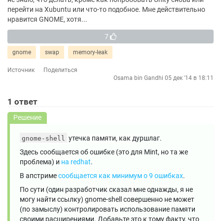
перейти на Xubuntu или что-то подобное. Мне действительно
нравится GNOME, хотя...
7
gnome
swap
memory-leak
Источник
Поделиться
Osama bin Gandhi
05 дек '14 в 18:11
1
ответ
Решение
утечка памяти, как дуршлаг.
gnome-shell
Здесь сообщается об ошибке (это для Mint, но та же
проблема) и
на redhat
.
В апстриме
сообщается как минимум о 9 ошибках
.
По сути (один разработчик сказал мне однажды, я не
могу найти ссылку) gnome-shell совершенно не может
(по замыслу) контролировать использование памяти
своими расширениями. Добавьте это к тому факту, что