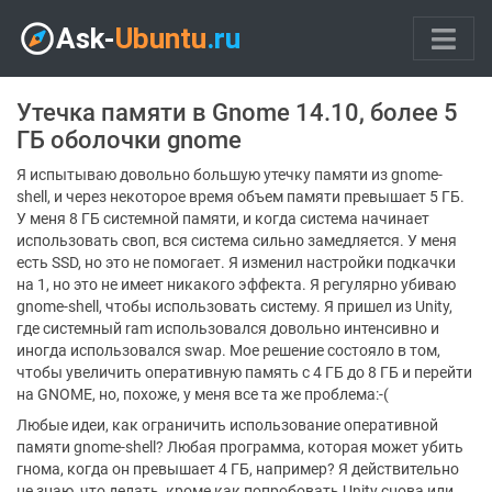
Утечка памяти в Gnome 14.10, более 5
ГБ оболочки gnome
Я испытываю довольно большую утечку памяти из gnome-
shell, и через некоторое время объем памяти превышает 5 ГБ.
У меня 8 ГБ системной памяти, и когда система начинает
использовать своп, вся система сильно замедляется. У меня
есть SSD, но это не помогает. Я изменил настройки подкачки
на 1, но это не имеет никакого эффекта. Я регулярно убиваю
gnome-shell, чтобы использовать систему. Я пришел из Unity,
где системный ram использовался довольно интенсивно и
иногда использовался swap. Мое решение состояло в том,
чтобы увеличить оперативную память с 4 ГБ до 8 ГБ и перейти
на GNOME, но, похоже, у меня все та же проблема:-(
Любые идеи, как ограничить использование оперативной
памяти gnome-shell? Любая программа, которая может убить
гнома, когда он превышает 4 ГБ, например? Я действительно
не знаю, что делать, кроме как попробовать Unity снова или