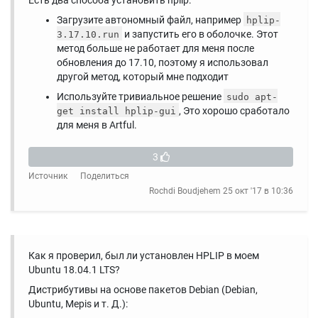
Есть два способа установить hplip:
Загрузите автономный файл, например
hplip-
и запустить его в оболочке. Этот
3.17.10.run
метод больше не работает для меня после
обновления до 17.10, поэтому я использовал
другой метод, который мне подходит
Используйте тривиальное решение
sudo apt-
, Это хорошо сработало
get install hplip-gui
для меня в Artful.
3
Источник
Поделиться
Rochdi Boudjehem
25 окт '17 в 10:36
Как я проверил, был ли установлен HPLIP в моем
Ubuntu 18.04.1 LTS?
Дистрибутивы на основе пакетов Debian (Debian,
Ubuntu, Mepis и т. Д.):