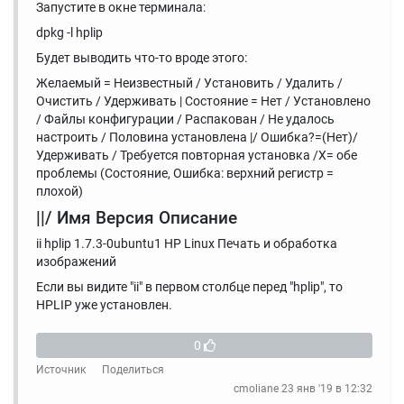
Запустите в окне терминала:
dpkg -l hplip
Будет выводить что-то вроде этого:
Желаемый = Неизвестный / Установить / Удалить /
Очистить / Удерживать | Состояние = Нет / Установлено
/ Файлы конфигурации / Распакован / Не удалось
настроить / Половина установлена ​​|/ Ошибка?=(Нет)/
Удерживать / Требуется повторная установка /X= обе
проблемы (Состояние, Ошибка: верхний регистр =
плохой)
||/ Имя Версия Описание
ii hplip 1.7.3-0ubuntu1 HP Linux Печать и обработка
изображений
Если вы видите "ii" в первом столбце перед "hplip", то
HPLIP уже установлен.
0
Источник
Поделиться
cmoliane
23 янв '19 в 12:32