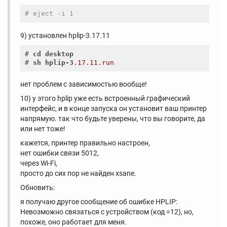
# eject -i 1
9) установлен hplip-3.17.11
# 
cd
desktop
# 
sh
hplip-3
.17
.11
.run
нет проблем с зависимостью вообще!
10) у этого hplip уже есть встроенный графический
интерфейс, и в конце запуска он установит ваш принтер
напрямую. так что будьте уверены, что вы говорите, да
или нет тоже!
кажется, принтер правильно настроен,
нет ошибки связи 5012,
через Wi-Fi,
просто до сих пор не найден xsane.
Обновить:
я получаю другое сообщение об ошибке HPLIP:
Невозможно связаться с устройством (код =12), но,
похоже, оно работает для меня.