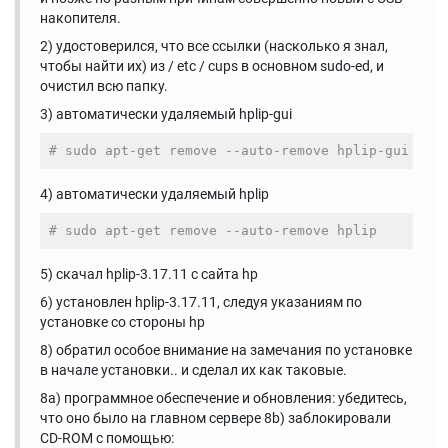
накопителя.
2) удостоверился, что все ссылки (насколько я знал,
чтобы найти их) из / etc / cups в основном sudo-ed, и
очистил всю папку.
3) автоматически удаляемый hplip-gui
# sudo apt-get remove --auto-remove hplip-gui
4) автоматически удаляемый hplip
# sudo apt-get remove --auto-remove hplip
5) скачал hplip-3.17.11 с сайта hp
6) установлен hplip-3.17.11, следуя указаниям по
установке со стороны hp
8) обратил особое внимание на замечания по установке
в начале установки.. и сделал их как таковые.
8a) программное обеспечение и обновления: убедитесь,
что оно было на главном сервере 8b) заблокировали
CD-ROM с помощью: