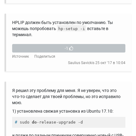
HPLIP должен быть установлен по умолчанию. Ты
можешь попробовать
вставьте в
hp-setup -i
терминал.
-1
Источник
Поделиться
Saulius Savickis
25 окт '17 в 10:04
Я решил эту проблему для меня. Я не уверен, что это
что-то сделает для твоей проблемы, но это исправило
мою.
1) установлена ​​свежая установка из Ubuntu 17.10:
#
 sudo 
do
-release-upgrade -d
и позже по разным причинам совершенно новый с USB-