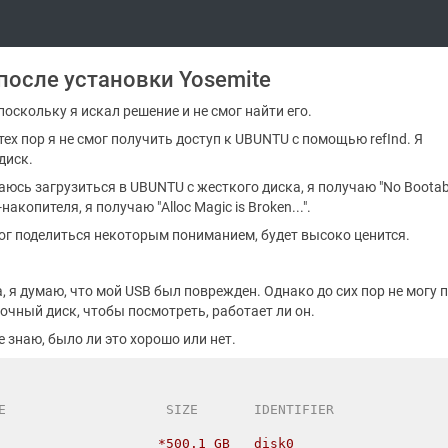
после установки Yosemite
поскольку я искал решение и не смог найти его.
тех пор я не смог получить доступ к UBUNTU с помощью refInd. Я
диск.
аюсь загрузиться в UBUNTU с жесткого диска, я получаю "No Bootab
акопителя, я получаю "Alloc Magic is Broken...".
 мог поделиться некоторым пониманием, будет высоко ценится.
, я думаю, что мой USB был поврежден. Однако до сих пор не могу 
зочный диск, чтобы посмотреть, работает ли он.
е знаю, было ли это хорошо или нет.
E                    SIZE       IDENTIFIER
                    *500.1 GB   disk0