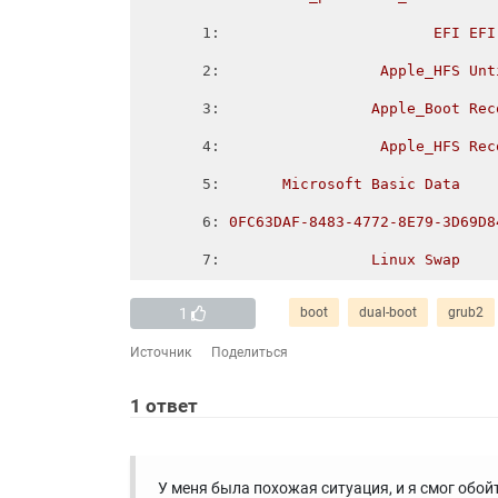
1
:                        
EFI EFI
2
:                  
Apple_HFS Unt
3
:                 
Apple_Boot Rec
4
:                  
Apple_HFS Rec
5
:       
Microsoft Basic Data    
6
: 
0FC63DAF-8483-4772-8E79-3D69D8
7
:                 
Linux Swap    
1
boot
dual-boot
grub2
Источник
Поделиться
1
ответ
У меня была похожая ситуация, и я смог обойти