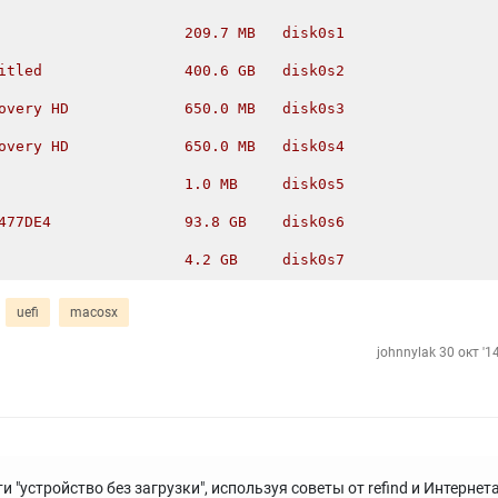
                     209.7 MB   disk0s1
itled                400.6 GB   disk0s2
overy HD             650.0 MB   disk0s3
overy HD             650.0 MB   disk0s4
                     1.0 MB     disk0s5
477DE4               93.8 GB    disk0s6
                     4.2 GB     disk0s7
uefi
macosx
johnnylak
30 окт '1
 "устройство без загрузки", используя советы от refind и Интернета