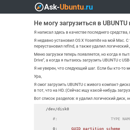
Не могу загрузиться в UBUNTU 
Я написал здесь в качестве последнего средства, 
Я недавно установил OS X Yosemite на мой Mac. С 
переустановил refInd, а также удалил логический 
Меню загрузки теперь появляется, но когда я пыт
Drive", а когда я пытаюсь загрузить UBUNTU с USB-н
Я не уверен, что следующий шаг. Если бы кто-то
Ура,
Я смог загрузить UBUNTU с живого компакт-диска
в тот, что на HD.:(Сейчас ищу какой-нибудь загру
Вот список разделов: я удалил логический диск, н
/dev/disk0
       #:                       TYPE NAM
0
:      
GUID_partition_scheme    