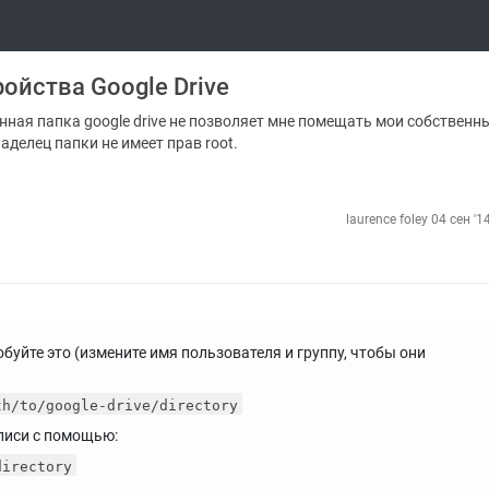
ойства Google Drive
данная папка google drive не позволяет мне помещать мои собственн
аделец папки не имеет прав root.
laurence foley
04 сен '1
буйте это (измените имя пользователя и группу, чтобы они
th/to/google-drive/directory
писи с помощью:
directory