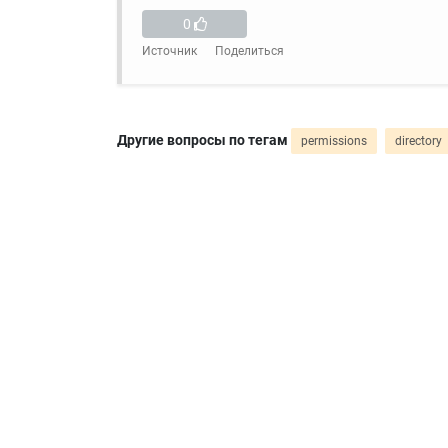
0
Источник
Поделиться
Другие вопросы по тегам
permissions
directory