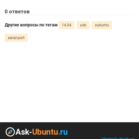
0
ответов
Другие вопросы по тегам
14.04
usb
xubuntu
serial-port