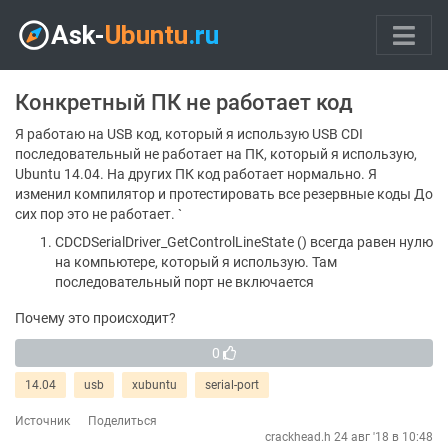
Конкретный ПК не работает код
Я работаю на USB код, который я использую USB CDI
последовательный не работает на ПК, который я использую,
Ubuntu 14.04. На других ПК код работает нормально. Я
изменил компилятор и протестировать все резервные коды До
сих пор это не работает. `
CDCDSerialDriver_GetControlLineState () всегда равен нулю
на компьютере, который я использую. Там
последовательный порт не включается
Почему это происходит?
0
14.04
usb
xubuntu
serial-port
Источник
Поделиться
crackhead.h
24 авг '18 в 10:48