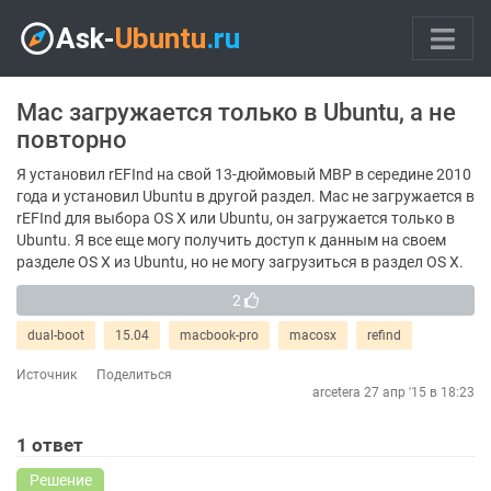
Mac загружается только в Ubuntu, а не
повторно
Я установил rEFInd на свой 13-дюймовый MBP в середине 2010
года и установил Ubuntu в другой раздел. Mac не загружается в
rEFInd для выбора OS X или Ubuntu, он загружается только в
Ubuntu. Я все еще могу получить доступ к данным на своем
разделе OS X из Ubuntu, но не могу загрузиться в раздел OS X.
2
dual-boot
15.04
macbook-pro
macosx
refind
Источник
Поделиться
arcetera
27 апр '15 в 18:23
1
ответ
Решение