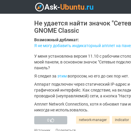
Не удается найти значок "Сет
GNOME Classic
Возможный дубликат:
Я не могу добавить индикаторный апплет на пане
У меня установлена ​​версия 11.10 с рабочим сто
моей панели, в основном значок "Сетевые подключ
панель?
Я следил за
этим
вопросом, но его до сих пор нет.
Аппарат подключен через статический IP-адрес и
графический интерфейс. Как следствие, на вкладк
проводной (неуправляемой) сети, а кнопка "Наст
Апплет Network Connections, хотя я обновил там
никогда
не использовалось.
0
network-manager
indicator
Источник
Поделиться