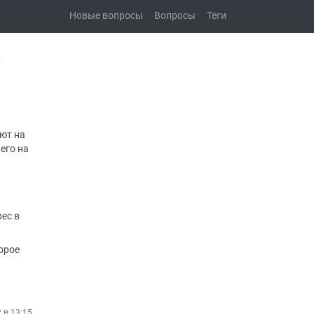
Новые вопросы
Вопросы
Теги
е
уют на
его на
ес в
орое
2 в 13:15