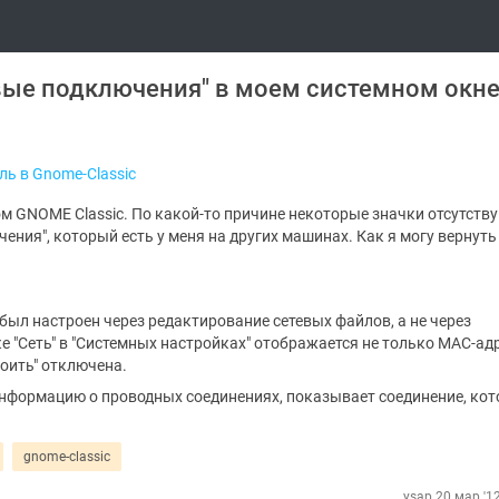
евые подключения" в моем системном окн
ль в Gnome-Classic
лом GNOME Classic. По какой-то причине некоторые значки отсутств
ения", который есть у меня на других машинах. Как я могу вернуть 
 был настроен через редактирование сетевых файлов, а не через
е "Сеть" в "Системных настройках" отображается не только MAC-адр
роить" отключена.
 информацию о проводных соединениях, показывает соединение, кот
gnome-classic
ysap
20 мар '1