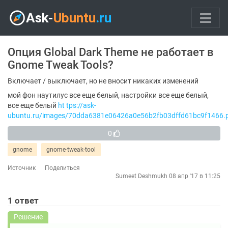
Опция Global Dark Theme не работает в
Gnome Tweak Tools?
Включает / выключает, но не вносит никаких изменений
мой фон наутилус все еще белый, настройки все еще белый,
все еще белый
ht tps://ask-
ubuntu.ru/images/70dda6381e06426a0e56b2fb03dffd61bc9f1466.
0
gnome
gnome-tweak-tool
Источник
Поделиться
Sumeet Deshmukh
08 апр '17 в 11:25
1
ответ
Решение