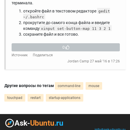
терминала.
откройте файл в текстовом редакторе
gedit
~/.bashrc
прокрутите до самого конца файла и введите
команду
xinput set-button-map 11 3 2 1
сохраните файл и все готово.
0
Источник
Поделиться
Jordan Camp
27 май '16 в 17:26
Другие вопросы по тегам
command-line
mouse
touchpad
restart
startup-applications
info@ask-ubuntu.ru