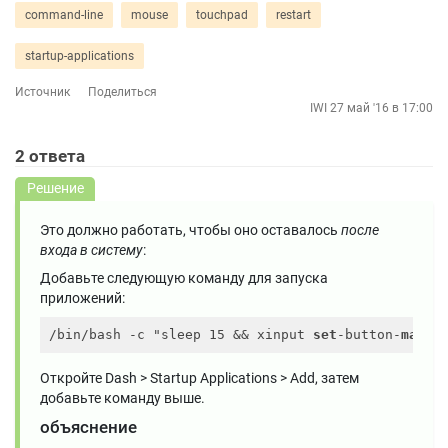
command-line
mouse
touchpad
restart
startup-applications
Источник
Поделиться
IWI
27 май '16 в 17:00
2
ответа
Решение
Это должно работать, чтобы оно оставалось
после
входа в систему
:
Добавьте следующую команду для запуска
приложений:
/bin/bash -c "sleep 15 && xinput 
set
-button-
map
1
Откройте Dash > Startup Applications > Add, затем
добавьте команду выше.
объяснение