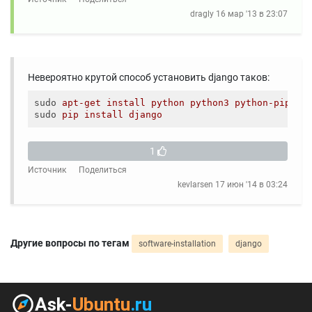
dragly
16 мар '13 в 23:07
Невероятно крутой способ установить django таков:
sudo
apt-get install python python3 python-pip
sudo
pip install django
1
Источник
Поделиться
kevlarsen
17 июн '14 в 03:24
Другие вопросы по тегам
software-installation
django