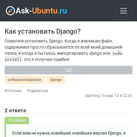
Как установить Django?
Помогите установить Django. Когда я извлекаю файл,
содержимое просто сбрасывается по всей моей домашней
папке, и когда я пытаюсь импортировать
django
или
sudo
это я получаю ошибки.
install
3
software-installation
django
Источник
Поделиться
lightning
16 мар '13 в 22:51
2
ответа
Решение
Если вам не нужна новейшая новейшая версия Django, я