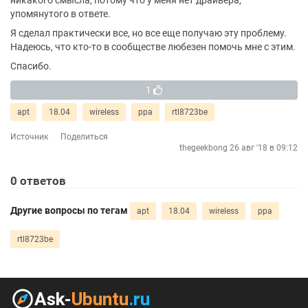
никакого смысла, потому что у меня нет драйвера,
упомянутого в ответе.
Я сделал практически все, но все еще получаю эту проблему.
Надеюсь, что кто-то в сообществе любезен помочь мне с этим.
Спасибо.
1
apt
18.04
wireless
ppa
rtl8723be
Источник
Поделиться
thegeekbong
26 авг '18 в 09:12
0
ответов
Другие вопросы по тегам
apt
18.04
wireless
ppa
rtl8723be