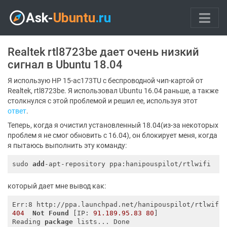
Realtek rtl8723be дает очень низкий
сигнал в Ubuntu 18.04
Я использую HP 15-ac173TU с беспроводной чип-картой от
Realtek, rtl8723be. Я использовал Ubuntu 16.04 раньше, а также
столкнулся с этой проблемой и решил ее, используя этот
ответ
.
Теперь, когда я очистил установленный 18.04(из-за некоторых
проблем я не смог обновить с 16.04), он блокирует меня, когда
я пытаюсь выполнить эту команду:
sudo 
add
который дает мне вывод как:
Err:8 http://ppa.launchpad.net/hanipouspilot/rtlwifi
404
Not
Found
 [IP: 
91.189
.95
.83
80
]

Reading 
package
 lists... Done 
