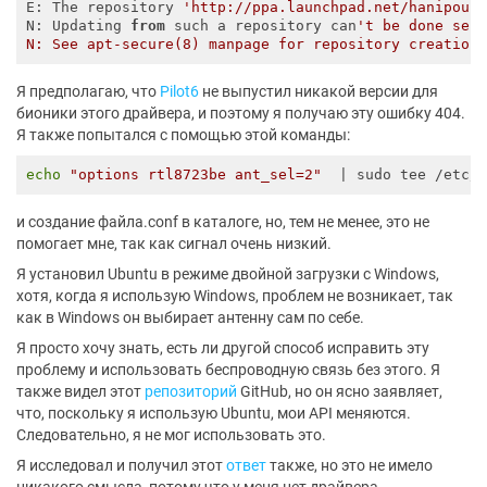
E: The repository 
'http://ppa.launchpad.net/hanipous
N: Updating 
from
 such a repository can
't be done secu
Я предполагаю, что
Pilot6
не выпустил никакой версии для
бионики этого драйвера, и поэтому я получаю эту ошибку 404.
Я также попытался с помощью этой команды:
echo
"options rtl8723be ant_sel=2"
и создание файла.conf в каталоге, но, тем не менее, это не
помогает мне, так как сигнал очень низкий.
Я установил Ubuntu в режиме двойной загрузки с Windows,
хотя, когда я использую Windows, проблем не возникает, так
как в Windows он выбирает антенну сам по себе.
Я просто хочу знать, есть ли другой способ исправить эту
проблему и использовать беспроводную связь без этого. Я
также видел этот
репозиторий
GitHub, но он ясно заявляет,
что, поскольку я использую Ubuntu, мои API меняются.
Следовательно, я не мог использовать это.
Я исследовал и получил этот
ответ
также, но это не имело