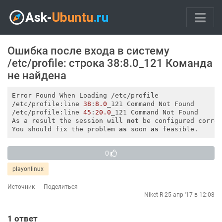
Ошибка после входа в систему
/etc/profile: строка 38:8.0_121 Команда
не найдена
Error Found When Loading /etc/profile 

/etc/profile:line 
38
:
8.0
_121 Command Not Found

/etc/profile:line 
45
:
20.0
_121 Command Not Found

As a result the session will 
not
 be configured correc
You should fix the problem 
as
 soon 
as
0
playonlinux
Источник
Поделиться
Niket R
25 апр '17 в 12:08
1
ответ