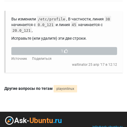
Вы изменили
, В частности, линия
/etc/profile
38
начинается с
и линия
начинается с
0.0_121
45
,
20.0_121
Исправьте (или удалите) эти две строки.
1
Источник
Поделиться
waltinator
25 апр '17 в 12:12
Другие вопросы по тегам
playonlinux