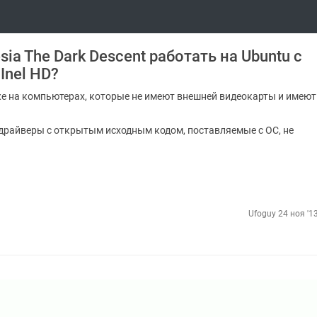
ia The Dark Descent работать на Ubuntu с
Inel HD?
же на компьютерах, которые не имеют внешней видеокарты и имеют
драйверы с открытым исходным кодом, поставляемые с ОС, не
Ufoguy
24 ноя '1