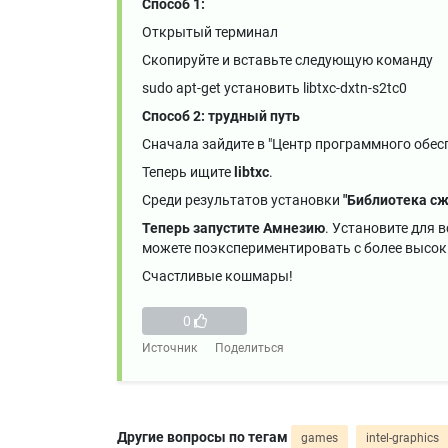
Способ 1:
Открытый терминал
Скопируйте и вставьте следующую команду
sudo apt-get установить libtxc-dxtn-s2tc0
Способ 2: трудный путь
Сначала зайдите в "Центр программного обес
Теперь ищите
libtxc
.
Среди результатов установки
"Библиотека сж
Теперь запустите Амнезию
. Установите для 
можете поэкспериментировать с более высок
Счастливые кошмары!
0
Источник
Поделиться
Другие вопросы по тегам
games
intel-graphics