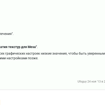
печения".
атия текстур для Mesa"
.
всех графических настроек низкие значения, чтобы быть уверенным
ими настройками позже.
Ufoguy
24 ноя '13 в 