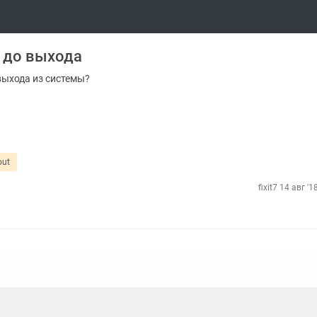
 до выхода
выхода из системы?
out
fixit7
14 авг '1