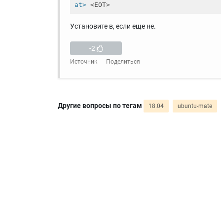
at>
 <EOT>
Установите в, если еще не.
-2
Источник
Поделиться
Другие вопросы по тегам
18.04
ubuntu-mate