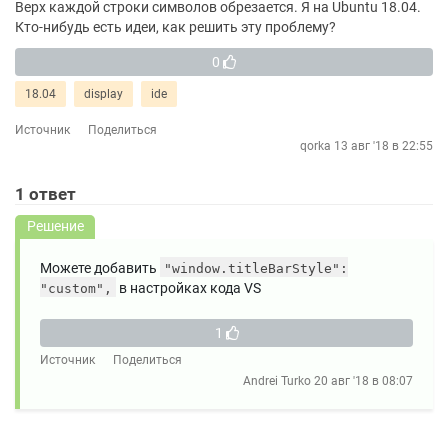
Верх каждой строки символов обрезается. Я на Ubuntu 18.04.
Кто-нибудь есть идеи, как решить эту проблему?
0
18.04
display
ide
Источник
Поделиться
qorka
13 авг '18 в 22:55
1
ответ
Решение
Можете добавить
"window.titleBarStyle":
в настройках кода VS
"custom",
1
Источник
Поделиться
Andrei Turko
20 авг '18 в 08:07