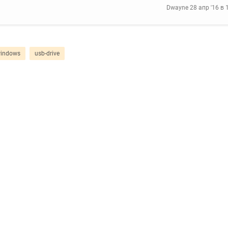
Dwayne
28 апр '16 в 
indows
usb-drive