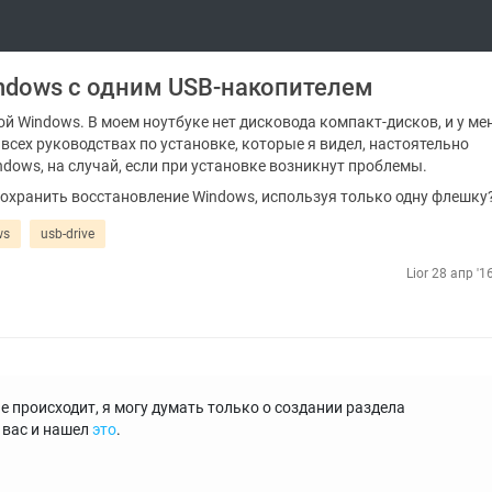
indows с одним USB-накопителем
ой Windows. В моем ноутбуке нет дисковода компакт-дисков, и у ме
всех руководствах по установке, которые я видел, настоятельно
dows, на случай, если при установке возникнут проблемы.
 сохранить восстановление Windows, используя только одну флешку
ws
usb-drive
Lior
28 апр '1
е происходит, я могу думать только о создании раздела
 вас и нашел
это
.