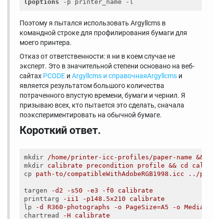
lpoptions
Поэтому я пытался использовать Argyllcms в
командной строке для профилирования бумаги для
моего принтера.
Отказ от ответственности: я ни в коем случае не
эксперт. Это в значительной степени основано на веб-
сайтах
PCODE
и
Argyllcms и справочнаяArgyllcms
и
является результатом большого количества
потраченного впустую времени, бумаги и чернил. Я
призываю всех, кто пытается это сделать, сначала
поэкспериментировать на обычной бумаге.
Короткий ответ.
mkdir
/home/printer-icc-profiles/paper-name && cd
mkdir
calibrate precondition profile && cd calibr
cp
path-to/compatibleWithAdobeRGB1998.icc ../prof
targen
-d2 -s50 -e3 -f0 calibrate
printtarg
-ii1 -p148.5x210 calibrate
lp
-d R360-photographs -o PageSize=A5 -o MediaTyp
chartread
-H calibrate