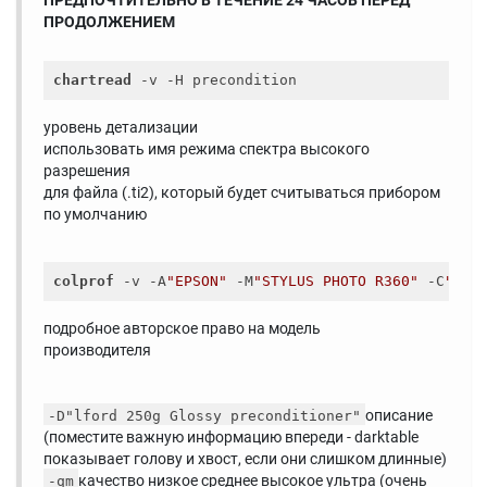
ПРЕДПОЧТИТЕЛЬНО В ТЕЧЕНИЕ 24 ЧАСОВ ПЕРЕД
ПРОДОЛЖЕНИЕМ
chartread
уровень детализации
использовать имя режима спектра высокого
разрешения
для файла (.ti2), который будет считываться прибором
по умолчанию
colprof
 -v -A
"EPSON"
 -M
"STYLUS PHOTO R360"
 -C
"cop
подробное авторское право на модель
производителя
описание
-D"lford 250g Glossy preconditioner"
(поместите важную информацию впереди - darktable
показывает голову и хвост, если они слишком длинные)
качество низкое среднее высокое ультра (очень
-qm