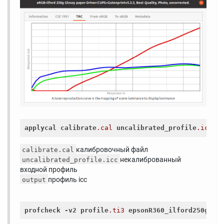
applycal
calibrate
.cal
uncalibrated_profile
.icc
e
калибровочный файл
calibrate.cal
некалиброванный
uncalibrated_profile.icc
входной профиль
профиль icc
output
profcheck
-v2
profile
.ti3
epsonR360_ilford250g_ca