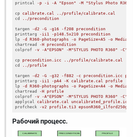
printcal
-p -i -A "Epson" -M "Stylus Photo R360" 
cp
calibrate.cal ../profile/calibrate.cal
cd
../precondition
targen
-d2 -G -g16 -f208 precondition
printtarg
-ii1 -p148.5x210 precondition
lp
-d R360-photographs -o PageSize=A5 -o MediaTyp
chartread
-H precondition
colprof
-v -A"EPSON" -M"STYLUS PHOTO R360" -C"cop
cp
precondition.icc ../profile/calibrate.cal
cd
../profile
targen
-d2 -G -g32 -f882 -c precondition.icc prof
printtarg
-ii1 -pA4 -K calibrate.cal profile
lp
-d R360-photographs -o PageSize=A4 -o MediaTyp
chartread
-H profile
colprof
-v -A"EPSON" -M"STYLUS PHOTO R360" -C"cop
applycal
calibrate.cal uncalibrated_profile.icc e
profcheck
-v2 profile.ti3 epsonR360_ilford250g_ca
Рабочий процесс.