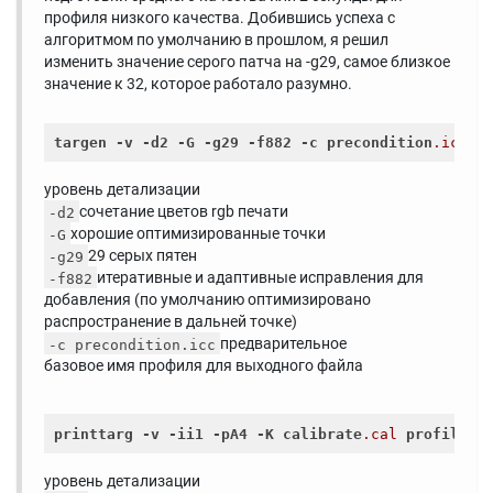
профиля низкого качества. Добившись успеха с
алгоритмом по умолчанию в прошлом, я решил
изменить значение серого патча на -g29, самое близкое
значение к 32, которое работало разумно.
targen
-v
-d2
-G
-g29
-f882
-c
precondition
.icc
p
уровень детализации
сочетание цветов rgb печати
-d2
хорошие оптимизированные точки
-G
29 серых пятен
-g29
итеративные и адаптивные исправления для
-f882
добавления (по умолчанию оптимизировано
распространение в дальней точке)
предварительное
-c precondition.icc
базовое имя профиля для выходного файла
printtarg
-v
-ii1
-pA4
-K
calibrate
.cal
profile
уровень детализации