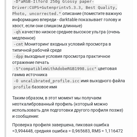
-D"aRGB-Ilford 250g Glossy paper-
Driver:CUPS+Gutenprintv5.3.3, Best Quality,
описание (поместите важную
Photo, uncorrected."
информацию впереди - darktable показывает голову и
хвост, если они слишком длинные)
качество низкое среднее высокое ультра (очень
-qh
медленное)
Мониторинг входных условий просмотра в
-cmt
типичной рабочей среде
выходные условия просмотра практичное
-dpp
отражение печать
цветовая
-S"compatibleWithAdobeRGB1998.icc"
гамма источника
имя выходного файла
-O uncalibrated_profile.icc
базовое имя
profile
Таким образом, в этот момент мы получаем
неоткалиброванный профиль (который можно
использовать для подготовки другого профиля позже)
и сообщение:
Проверка профиля завершена, пиковая ошибка
=3,994448, средняя ошибка = 0,965683, RMS = 1,116472