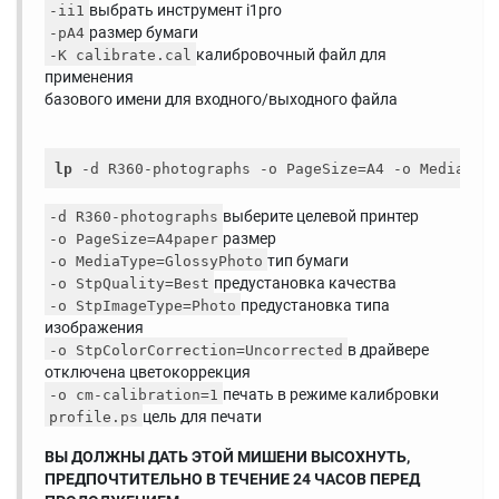
выбрать инструмент i1pro
-ii1
размер бумаги
-pA4
калибровочный файл для
-K calibrate.cal
применения
базового имени для входного/выходного файла
lp
 -d R360-photographs -o PageSize=A4 -o MediaTyp
выберите целевой принтер
-d R360-photographs
размер
-o PageSize=A4paper
тип бумаги
-o MediaType=GlossyPhoto
предустановка качества
-o StpQuality=Best
предустановка типа
-o StpImageType=Photo
изображения
в драйвере
-o StpColorCorrection=Uncorrected
отключена цветокоррекция
печать в режиме калибровки
-o cm-calibration=1
цель для печати
profile.ps
ВЫ ДОЛЖНЫ ДАТЬ ЭТОЙ МИШЕНИ ВЫСОХНУТЬ,
ПРЕДПОЧТИТЕЛЬНО В ТЕЧЕНИЕ 24 ЧАСОВ ПЕРЕД