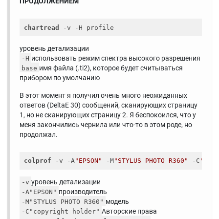
ПРОДОЛЖЕНИЕМ
chartread
уровень детализации
использовать режим спектра высокого разрешения
-H
имя файла (.ti2), которое будет считываться
base
прибором по умолчанию
В этот момент я получил очень много неожиданных
ответов (DeltaE 30) сообщений, сканирующих страницу
1, но не сканирующих страницу 2. Я беспокоился, что у
меня закончились чернила или что-то в этом роде, но
продолжал.
colprof
 -v -A
"EPSON"
 -M
"STYLUS PHOTO R360"
 -C
"cop
уровень детализации
-v
производитель
-A"EPSON"
модель
-M"STYLUS PHOTO R360"
Авторские права
-C"copyright holder"