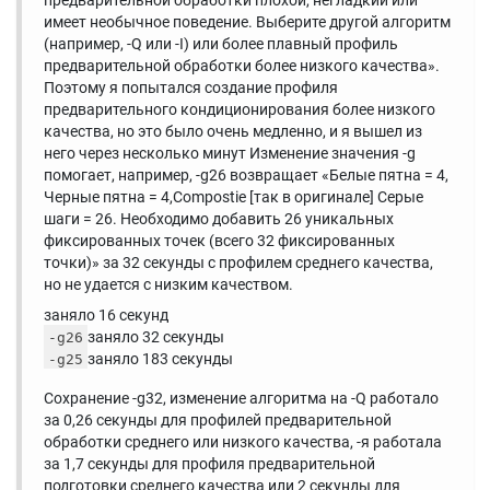
предварительной обработки плохой, негладкий или
имеет необычное поведение. Выберите другой алгоритм
(например, -Q или -I) или более плавный профиль
предварительной обработки более низкого качества».
Поэтому я попытался создание профиля
предварительного кондиционирования более низкого
качества, но это было очень медленно, и я вышел из
него через несколько минут Изменение значения -g
помогает, например, -g26 возвращает «Белые пятна = 4,
Черные пятна = 4,Compostie [так в оригинале] Серые
шаги = 26. Необходимо добавить 26 уникальных
фиксированных точек (всего 32 фиксированных
точки)» за 32 секунды с профилем среднего качества,
но не удается с низким качеством.
заняло 16 секунд
заняло 32 секунды
-g26
заняло 183 секунды
-g25
Сохранение -g32, изменение алгоритма на -Q работало
за 0,26 секунды для профилей предварительной
обработки среднего или низкого качества, -я работала
за 1,7 секунды для профиля предварительной
подготовки среднего качества или 2 секунды для