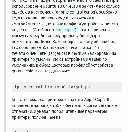
но ни один из них не говорит вам, как это сделать. При
использовании Ubuntu 18.04.4LTS я заметил несколько
ошибок в настройках (gnome-control-center), особенно
то, что кнопка включения / выключения в
«Устройства»> «Цветовые профили устройств» ничего
не делает. (Сообщено:
launchpad
), но это привело к
моему самому большому прорыву благодаря
комментарию Тилля Камппетера к отчету об ошибке.
Его сообщение об опции «-o cm-calibration=1»,
печатающей цель (target.ps) в режиме калибровки на
принтере по умолчанию с настройками чашек по
умолчанию, в обход цветовых профилей устройства
gnome-colour-center, дало мне:
lp
 -o cm-calibration=
1
lp — это команда принтера из пакета Apple Cups. Я
пошел еще дальше, чтобы обеспечить согласованные
отпечатки, и указал дополнительные параметры
принтера, полученные из: