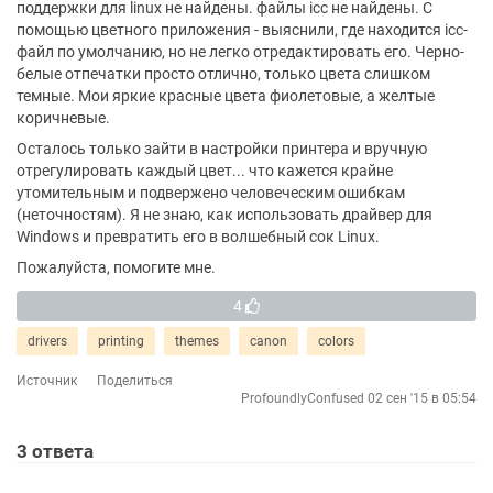
поддержки для linux не найдены. файлы icc не найдены. С
помощью цветного приложения - выяснили, где находится icc-
файл по умолчанию, но не легко отредактировать его. Черно-
белые отпечатки просто отлично, только цвета слишком
темные. Мои яркие красные цвета фиолетовые, а желтые
коричневые.
Осталось только зайти в настройки принтера и вручную
отрегулировать каждый цвет... что кажется крайне
утомительным и подвержено человеческим ошибкам
(неточностям). Я не знаю, как использовать драйвер для
Windows и превратить его в волшебный сок Linux.
Пожалуйста, помогите мне.
4
drivers
printing
themes
canon
colors
Источник
Поделиться
ProfoundlyConfused
02 сен '15 в 05:54
3
ответа