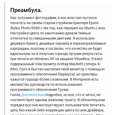
Преамбула.
Как энтузиаст фотографии, я изо всех сил пытался
печатать на своем старом струйном принтере Epson
Stylus Photo R360 с тех пор, как перешел на Ubuntu Linux.
Настройки цвета по умолчанию давали темные
отпечатки со смещенными цветами. Я использую
дешевую бумагу, дешевые чернила и перезаправляемые
картриджи, поэтому я согласен, что качество не будет
идеальным, но я получаю гораздо лучшие результаты
при печати из Windows XP на машине VitualBox. Я взял
подержанный спектрометр Gretag-Macbeth (теперь X-
Rite): i1pro и быстро настроил свой монитор с помощью
программного обеспечения DisplayCal, но принтеры
кажутся гораздо более сложными. В Интернете есть
множество руководств по использованию
программного обеспечения Грэма
Гилла.
документация
подробно, но все, что я читал, не
соответствует одному важному пункту. В обязательном
порядке все они инструктируют пользователя печатать
цель без какой-либо коррекции цвета icc или драйвера,