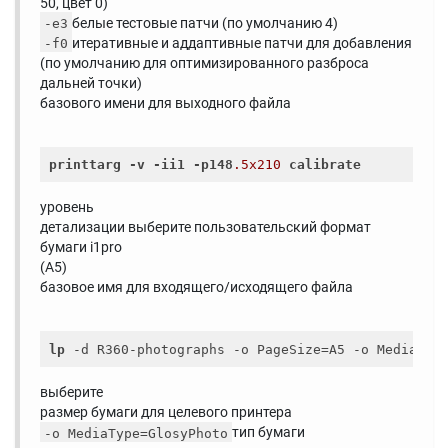
50, цвет 0)
белые тестовые патчи (по умолчанию 4)
-e3
итеративные и аддаптивные патчи для добавления
-f0
(по умолчанию для оптимизированного разброса
дальней точки)
базового имени для выходного файла
printtarg
-v
-ii1
-p148
.5x210
calibrate
уровень
детализации выберите пользовательский формат
бумаги i1pro
(A5)
базовое имя для входящего/исходящего файла
lp
 -d R360-photographs -o PageSize=A5 -o MediaTyp
выберите
размер бумаги для целевого принтера
тип бумаги
-o MediaType=GlosyPhoto