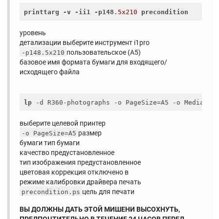
printtarg
-v
-ii1
-p148
.5x210
precondition
уровень
детализации выберите инструмент i1pro
пользовательское (A5)
-p148.5x210
базовое имя формата бумаги для входящего/
исходящего файла
lp
 -d R360-photographs -o PageSize=A5 -o MediaTyp
выберите целевой принтер
размер
-o PageSize=A5
бумаги тип бумаги
качество предустановленное
тип изображения предустановленное
цветовая коррекция отключено в
режиме калибровки драйвера печать
цель для печати
precondition.ps
ВЫ ДОЛЖНЫ ДАТЬ ЭТОЙ МИШЕНИ ВЫСОХНУТЬ,