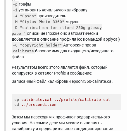
графы
-p
установить начальную калибровку
-i
производитель
-A "Epson"
модель
-M "Stylus Photo R360"
-D "calibration for ilford 250g glossy
описание (позже оно автоматически
paper"
добавляется в описание профиля icc командой applycal)
Авторские права
-C "copyright holder"
базовое имя для входящего/исходящего
calibrate
файла
Результатом всего этого является файл, который
копируется в каталог Profile и сообщение:
Записанный файл калибровки epsonr360-calirate.cal.
cp
calibrate.cal ../profile/calibrate.cal  
cd
../precondition
Затем мы переходим к профилю предварительного
условия. На самом деле мы можем выполнять
калибровку и предварительное кондиционирование