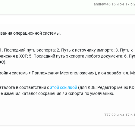
andrew.46
16 июн '17 в 
зования операционной системы.
. Последний путь экспорта; 2. Путь к источнику импорта; 3. Путь к
ранения в XCF; 5. Последний путь экспорта любого документа; 6.
Пу
ОС).
тройки системы> Приложения> Местоположения), и он заработал. М
аталога в соответствии с
этой ссылкой
(для KDE: Редактор меню KD
не изменил каталог сохранения / экспорта по умолчанию.
T77
22 июн '17 в 