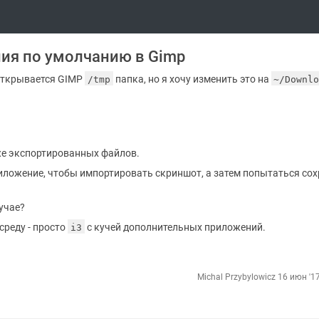
ния по умолчанию в Gimp
 открывается GIMP
папка, но я хочу изменить это на
/tmp
~/Downl
уже экспортированных файлов.
ложение, чтобы импортировать скриншот, а затем попытаться со
лучае?
среду - просто
с кучей дополнительных приложений.
i3
Michal Przybylowicz
16 июн '17