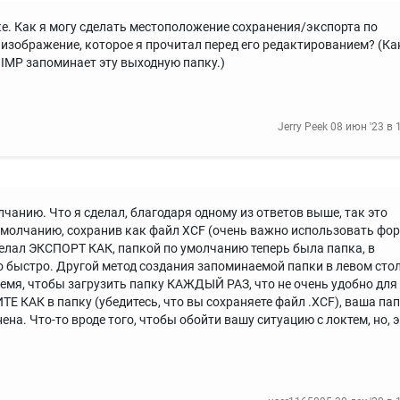
ке. Как я могу сделать местоположение сохранения/экспорта по
изображение, которое я прочитал перед его редактированием? (Ка
GIMP запоминает эту выходную папку.)
Jerry Peek
08 июн '23 в 
чанию. Что я сделал, благодаря одному из ответов выше, так это
умолчанию, сохранив как файл XCF (очень важно использовать фо
сделал ЭКСПОРТ КАК, папкой по умолчанию теперь была папка, в
ло быстро. Другой метод создания запоминаемой папки в левом сто
ремя, чтобы загрузить папку КАЖДЫЙ РАЗ, что не очень удобно для
ТЕ КАК в папку (убедитесь, что вы сохраняете файл .XCF), ваша па
а. Что-то вроде того, чтобы обойти вашу ситуацию с локтем, но, э