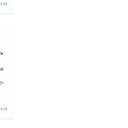
22:45
ть
ой
E>
18:08