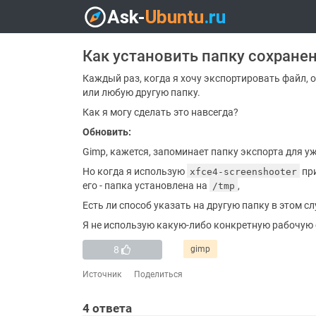
Как установить папку сохране
Каждый раз, когда я хочу экспортировать файл,
или любую другую папку.
Как я могу сделать это навсегда?
Обновить:
Gimp, кажется, запоминает папку экспорта для 
Но когда я использую
при
xfce4-screenshooter
его - папка установлена ​​на
,
/tmp
Есть ли способ указать на другую папку в этом с
Я не использую какую-либо конкретную рабочую 
8
gimp
Источник
Поделиться
4
ответа