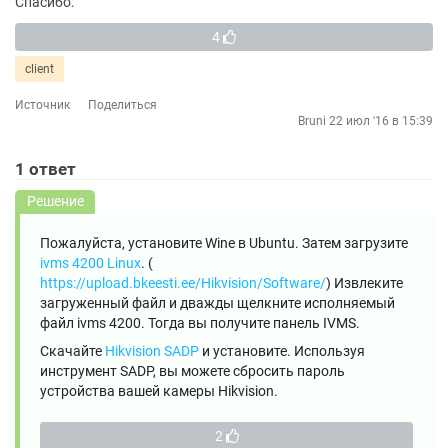
Спасибо.
4
client
Источник
Поделиться
Bruni
22 июл '16 в 15:39
1
ответ
Решение
Пожалуйста, установите Wine в Ubuntu. Затем загрузите
ivms 4200 Linux
. (
https://upload.bkeesti.ee/Hikvision/Software/
) Извлеките
загруженный файл и дважды щелкните исполняемый
файл ivms 4200. Тогда вы получите панель IVMS.
Скачайте
Hikvision SADP
и установите. Используя
инструмент SADP, вы можете сбросить пароль
устройства вашей камеры Hikvision.
2