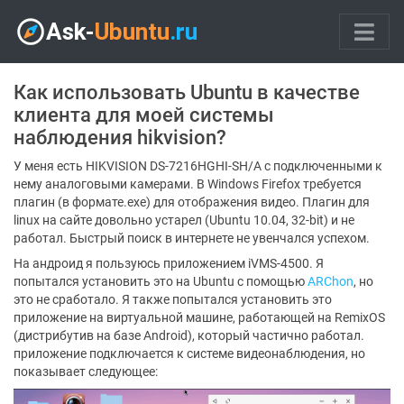
Как использовать Ubuntu в качестве
клиента для моей системы
наблюдения hikvision?
У меня есть HIKVISION DS-7216HGHI-SH/A с подключенными к
нему аналоговыми камерами. В Windows Firefox требуется
плагин (в формате.exe) для отображения видео. Плагин для
linux на сайте довольно устарел (Ubuntu 10.04, 32-bit) и не
работал. Быстрый поиск в интернете не увенчался успехом.
На андроид я пользуюсь приложением iVMS-4500. Я
попытался установить это на Ubuntu с помощью
ARChon
, но
это не сработало. Я также попытался установить это
приложение на виртуальной машине, работающей на RemixOS
(дистрибутив на базе Android), который частично работал.
приложение подключается к системе видеонаблюдения, но
показывает следующее: