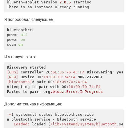
blueman-applet version 
2.0
.
5
 starting

Я попробовал следующее:
bluetoothctl
power 
off
power 
on
scan 
on
И я получаю это:
Discovery
started
[CHG]
Controller
 2
C
:6E
:85
:76
:4C
:FA
Discovering
: 
yes
[NEW]
Device
 00
:18
:09
:70
:74
:E4
MDR-ZX220BT
[bluetooth]
# 
pair
 00
:18
:09
:70
:74
:E4
Attempting
to
pair
with
 00
:18
:09
:70
:74
:E4
Failed
to
pair
: 
org
.bluez
.Error
.InProgress
Дополнительная информация:
:~
$ systemctl status bluetooth.service

● bluetooth.service - Bluetooth service

Loaded:
 loaded (
/lib/systemd
/system/bluetooth
.ser