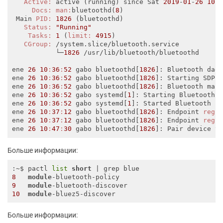
Active:
 active (running) since Sat 
2019
-
01
-
26
10
:
Docs:
man:
bluetoothd(
8
)

 Main 
PID:
1826
 (bluetoothd)

Status:
"Running"
Tasks:
1
 (
limit:
4915
)

CGroup:
 /system.slice/bluetooth.service

           └─
1826
 /usr/lib/bluetooth/bluetoothd

ene 
26
10
:
36
:
52
 gabo bluetoothd[
1826
]: Bluetooth dae
ene 
26
10
:
36
:
52
 gabo bluetoothd[
1826
]: Starting SDP s
ene 
26
10
:
36
:
52
 gabo bluetoothd[
1826
]: Bluetooth man
ene 
26
10
:
36
:
52
 gabo systemd[
1
]: Starting Bluetooth s
ene 
26
10
:
36
:
52
 gabo systemd[
1
]: Started Bluetooth se
ene 
26
10
:
37
:
12
 gabo bluetoothd[
1826
]: Endpoint 
regi
ene 
26
10
:
37
:
12
 gabo bluetoothd[
1826
]: Endpoint 
regi
ene 
26
10
:
47
:
30
 gabo bluetoothd[
1826
]: Pair device t
Больше информации:
:~$ pactl 
list
short
8
module
9
module
10
module
Больше информации: