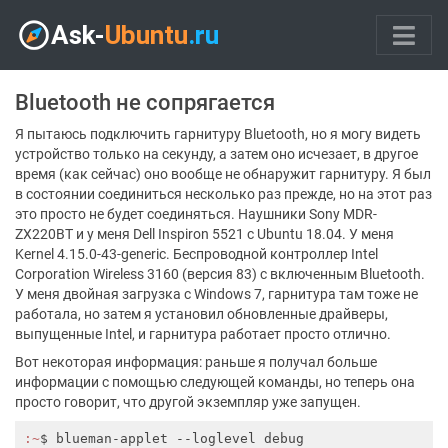
Bluetooth не сопрягается
Я пытаюсь подключить гарнитуру Bluetooth, но я могу видеть
устройство только на секунду, а затем оно исчезает, в другое
время (как сейчас) оно вообще не обнаружит гарнитуру. Я был
в состоянии соединиться несколько раз прежде, но на этот раз
это просто не будет соединяться. Наушники Sony MDR-
ZX220BT и у меня Dell Inspiron 5521 с Ubuntu 18.04. У меня
Kernel 4.15.0-43-generic. Беспроводной контроллер Intel
Corporation Wireless 3160 (версия 83) с включенным Bluetooth.
У меня двойная загрузка с Windows 7, гарнитура там тоже не
работала, но затем я установил обновленные драйверы,
выпущенные Intel, и гарнитура работает просто отлично.
Вот некоторая информация: раньше я получал больше
информации с помощью следующей команды, но теперь она
просто говорит, что другой экземпляр уже запущен.
:~
$ blueman-applet --loglevel debug
