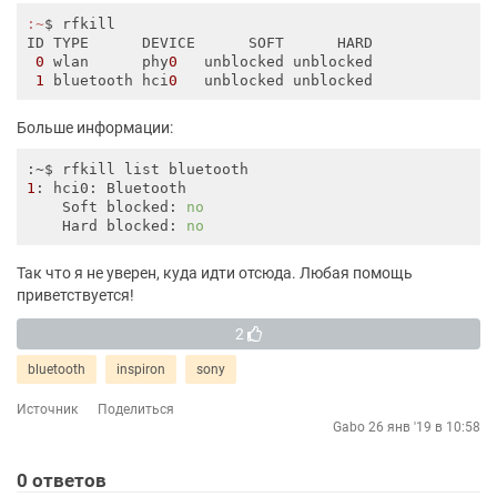
:~
$ rfkill

ID TYPE      DEVICE      SOFT      HARD

0
 wlan      phy
0
   unblocked unblocked

1
 bluetooth hci
0
Больше информации:
1
: hci0: Bluetooth

    Soft blocked: 
no
    Hard blocked: 
no
Так что я не уверен, куда идти отсюда. Любая помощь
приветствуется!
2
bluetooth
inspiron
sony
Источник
Поделиться
Gabo
26 янв '19 в 10:58
0
ответов