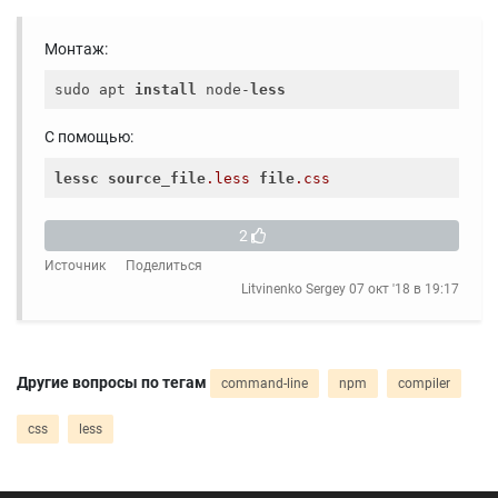
Монтаж:
sudo apt 
install
 node-
less
С помощью:
lessc
source_file
.less
file
.css
2
Источник
Поделиться
Litvinenko Sergey
07 окт '18 в 19:17
Другие вопросы по тегам
command-line
npm
compiler
css
less