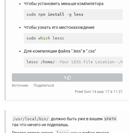
Чтобы установить меньше компилятора
sudo npm 
install
 -g 
less
Чтобы узнать его местонахождение
sudo 
which
Для компиляции файла ".less" в ".css"
lessc /home/
--Your LESS File Location--/File
9
Источник
Поделиться
Preet Soni
14 мар '17 в 11:37
должно быть уже в вашем
/usr/local/bin/
$PATH
так что ничего не поделаешь.