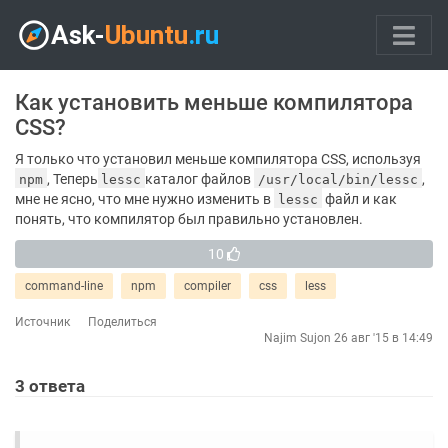
Как установить меньше компилятора
CSS?
Я только что установил меньше компилятора CSS, используя
, Теперь
каталог файлов
,
npm
lessc
/usr/local/bin/lessc
мне не ясно, что мне нужно изменить в
файл и как
lessc
понять, что компилятор был правильно установлен.
10
command-line
npm
compiler
css
less
Источник
Поделиться
Najim Sujon
26 авг '15 в 14:49
3
ответа