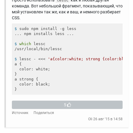
Просто использовать
как и любая другая
lessc
команда. Вот небольшой фрагмент, показывающий, что
мой установлен так же, как и ваш, и немного разбирает
CSS.
$
 sudo npm install -g less
$
which
 lessc
$
 lessc - <<< 
'a{color:white; strong {color:black
a {

  color: white;

}

a strong {

  color: black;

5
Источник
Поделиться
Oli
26 авг '15 в 14:58