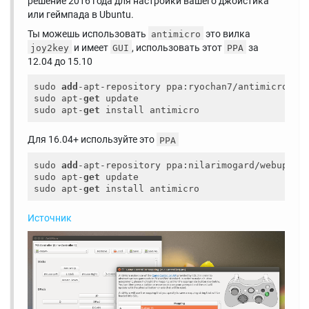
решение 2016 года для настройки вашего джойстика
или геймпада в Ubuntu.
Ты можешь использовать
это вилка
antimicro
и имеет
, использовать этот
за
joy2key
GUI
PPA
12.04 до 15.10
sudo 
add
-apt-repository ppa:ryochan7/antimicro

sudo apt-
get
 update

sudo apt-
get
Для 16.04+ используйте это
PPA
sudo 
add
-apt-repository ppa:nilarimogard/webupd8

sudo apt-
get
 update

sudo apt-
get
Источник