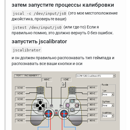
затем запустите процессы калибровки
(это мое местоположение
jscal -c /dev/input/js0
джойстика, проверьте ваше)
(или где-то) Если я
jstest /dev/input/js0
правильно помню, это должно вернуть 0 без ошибок.
запустить jscalibrator
jscalibrator
и он должен правильно распознавать тип геймпада и
распознавать все ваши кнопки и оси