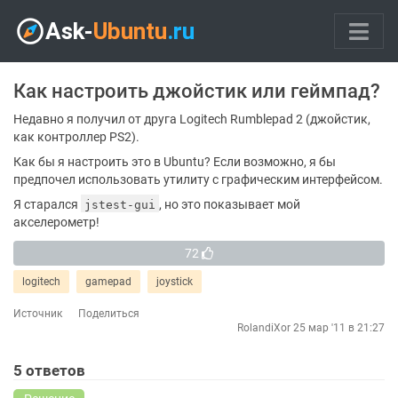
Как настроить джойстик или геймпад?
Недавно я получил от друга Logitech Rumblepad 2 (джойстик,
как контроллер PS2).
Как бы я настроить это в Ubuntu? Если возможно, я бы
предпочел использовать утилиту с графическим интерфейсом.
Я старался
, но это показывает мой
jstest-gui
акселерометр!
72
logitech
gamepad
joystick
Источник
Поделиться
RolandiXor
25 мар '11 в 21:27
5
ответов