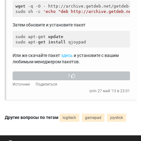
wget
 -q -O - http://archive.getdeb.net/getdeb-arch
sudo sh -c 
'echo "deb http://archive.getdeb.net/u
Затем обновите и установите пакет
sudo apt-get 
update
sudo apt-
get
install
Или же скачайте пакет
здесь
и установите с вашим
любимым менеджером пакетов.
7
Источник
Поделиться
iyrin
27 май '13 в 23:01
Другие вопросы по тегам
logitech
gamepad
joystick