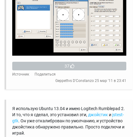
37
Источник
Поделиться
Geppettvs D'Constanzo
25 мар '11 в 23:41
Я использую Ubuntu 13.04 и имею Logitech Rumblepad 2.
И то, что я сделал, это установил эти,
джойстик
и
jstest-
gtk
. Он уже откалиброван по умолчанию, и устройство
джойстика обнаружено правильно. Просто подключи и
играй.