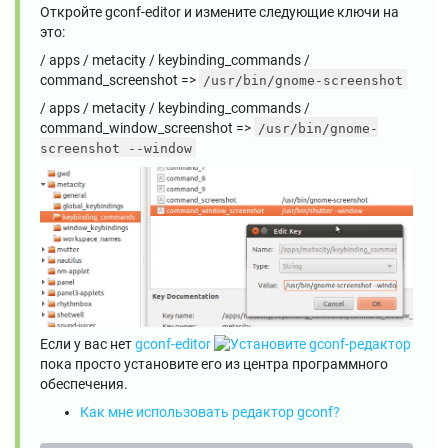
Откройте gconf-editor и измените следующие ключи на
это:
/ apps / metacity / keybinding_commands /
command_screenshot =>
/usr/bin/gnome-screenshot
/ apps / metacity / keybinding_commands /
command_window_screenshot =>
/usr/bin/gnome-
screenshot --window
Если у вас нет
gconf-editor
пока просто установите его из центра программного
обеспечения.
Как мне использовать редактор gconf?