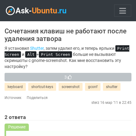
Сочетания клавиш не работают после
удаления затвора
Я установил
Shutter
, затем удалил его, и теперь ярлыки
Print
и
+
больше не вызывают
Screen
Alt
Print Screen
скриншоты с gnome-screenshot. Как мне восстановить эту
настройку?
3
keyboard
shortcut-keys
screenshot
gconf
shutter
Источник
Поделиться
sterz
16 мар '11 в 22:45
2
ответа
Решение