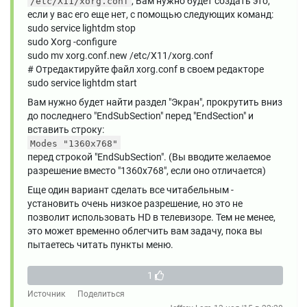
, Вам нужно будет создать это,
/etc/X11/xorg.conf
если у вас его еще нет, с помощью следующих команд:
sudo service lightdm stop
sudo Xorg -configure
sudo mv xorg.conf.new /etc/X11/xorg.conf
# Отредактируйте файл xorg.conf в своем редакторе
sudo service lightdm start
Вам нужно будет найти раздел "Экран", прокрутить вниз
до последнего "EndSubSection" перед "EndSection" и
вставить строку:
Modes "1360x768"
перед строкой "EndSubSection". (Вы вводите желаемое
разрешение вместо "1360x768", если оно отличается)
Еще один вариант сделать все читабельным -
установить очень низкое разрешение, но это не
позволит использовать HD в телевизоре. Тем не менее,
это может временно облегчить вам задачу, пока вы
пытаетесь читать пункты меню.
1
Источник
Поделиться