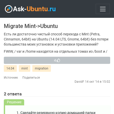
Migrate Mint->Ubuntu
Есть ли достаточно чистый способ перехода с Mint (Petra,
Cinnamon, 64bit) на Ubuntu (14.04 LTS, Gnome, 64bit) без потери
большинства моих установок и установки приложений?
FWIW, / var и /home находятся на отдельных томах из /boot и /
4
14.04
mint
migration
Источник
Поделиться
DavidF
14 окт '14 в 15:02
2
ответа
Решение
Сделайте резервную копию домашней папки