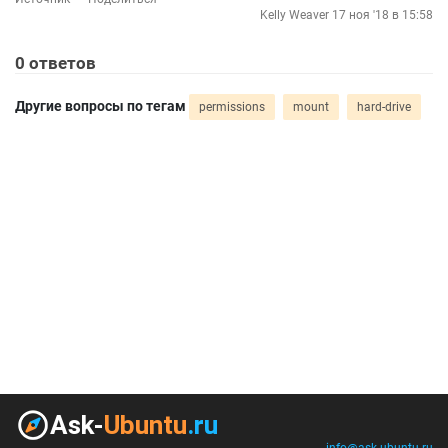
Kelly Weaver
17 ноя '18 в 15:58
0
ответов
Другие вопросы по тегам
permissions
mount
hard-drive