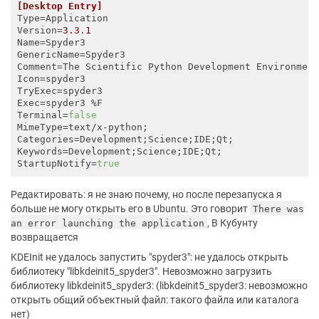
[Desktop Entry]
Type
Version
=
3.3
.
1
Name
GenericName
Comment
=The Scientific Python Development Environmen
Icon
TryExec
Exec
Terminal
=
false
MimeType
Categories
Keywords
StartupNotify
=
true
Редактировать: я не знаю почему, но после перезапуска я
больше не могу открыть его в Ubuntu. Это говорит
There was
, В Кубунту
an error launching the application
возвращается
KDEInit не удалось запустить "spyder3": не удалось открыть
библиотеку "libkdeinit5_spyder3". Невозможно загрузить
библиотеку libkdeinit5_spyder3: (libkdeinit5_spyder3: невозможно
открыть общий объектный файл: такого файла или каталога
нет)