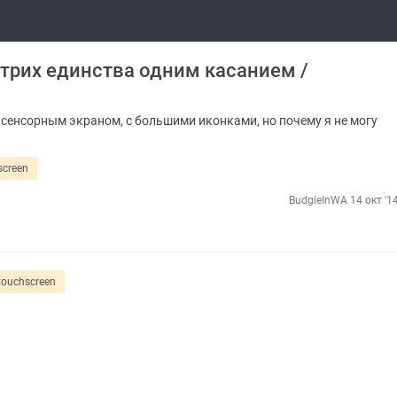
штрих единства одним касанием /
с сенсорным экраном, с большими иконками, но почему я не могу
screen
BudgieInWA
14 окт '1
touchscreen