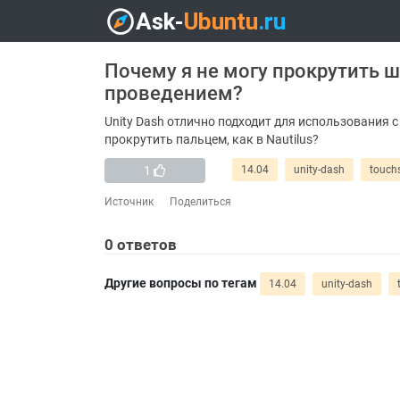
Почему я не могу прокрутить 
проведением?
Unity Dash отлично подходит для использования 
прокрутить пальцем, как в Nautilus?
1
14.04
unity-dash
touch
Источник
Поделиться
0
ответов
Другие вопросы по тегам
14.04
unity-dash