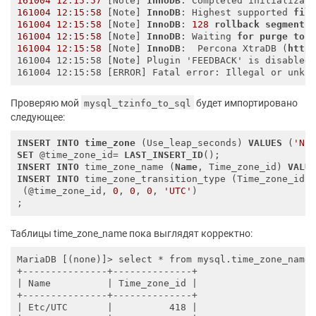
161004
12
:
15
:
57
 [Note] 
InnoDB
: Completed initializat
161004
12
:
15
:
58
 [Note] 
InnoDB
: Highest supported 
fil
161004
12
:
15
:
58
 [Note] 
InnoDB
: 
128
rollback
segment
(
161004
12
:
15
:
58
 [Note] 
InnoDB
: Waiting 
for
purge
to
161004
12
:
15
:
58
 [Note] 
InnoDB
:  Percona XtraDB (
http
161004 12:15:58 [Note] Plugin 'FEEDBACK' is disabled.
Проверяю мой
будет импортировано
mysql_tzinfo_to_sql
следующее:
INSERT
INTO
time_zone
 (Use_leap_seconds) 
VALUES
 (
'N'
SET
 @time_zone_id= 
LAST_INSERT_ID
INSERT
INTO
 time_zone_name (
Name
, Time_zone_id) 
VALU
INSERT
INTO
 time_zone_transition_type (Time_zone_id,
 (@time_zone_id, 
0
, 
0
, 
0
, 
'UTC'
)

Таблицы time_zone_name пока выглядят корректно:
MariaDB [(none)]> select * from mysql.time_zone_name
| Name          |
 Time_zone_id 
|

+---------------+--------------+

|
 Etc/UTC       
|          418 |