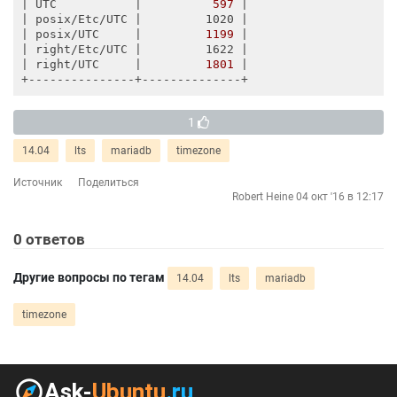
| UTC           |
597
|

|
 posix/Etc/UTC 
|         1020 |
| posix/UTC     |
1199
|

|
 right/Etc/UTC 
|         1622 |
| right/UTC     |
1801
|

1
14.04
lts
mariadb
timezone
Источник
Поделиться
Robert Heine
04 окт '16 в 12:17
0
ответов
Другие вопросы по тегам
14.04
lts
mariadb
timezone