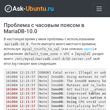
Проблема с часовым поясом в
MariaDB-10.0
В настоящее время у меня проблемы с использованием
, После импорта моего местного времени,
mariadb-10.0
используя
(как описано
здесь
) и
mysql_tzinfo_to_sql
добавление
к
раздел
default_time_zone = UTC
[mysqld]
моего
мой
/etc/mysql/mariadb.conf.d/50-server.cnf
error.log говорит мне следующее.
161004 12:15:57 [ERROR] Fatal error: Illegal or unkno
161004 12:15:57 [Note] InnoDB: Using mutexes to ref c
161004 12:15:57 [Note] InnoDB: The InnoDB memory heap
161004 12:15:57 [Note] InnoDB: Mutexes and rw_locks 
161004
12
:
15
:
57
 [Note] 
InnoDB
: GCC builtin __atomic_
161004
12
:
15
:
57
 [Note] 
InnoDB
: Compressed 
tables
use
161004
12
:
15
:
57
 [Note] 
InnoDB
: 
Using
 Linux 
native
161004
12
:
15
:
57
 [Note] 
InnoDB
: 
Using
 CPU 
crc32
161004
12
:
15
:
57
 [Note] 
InnoDB
: Initializing buffer p