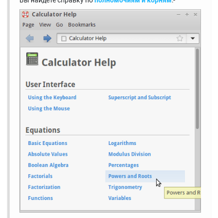
Вы найдете справку по
полномочиям и корням
:-