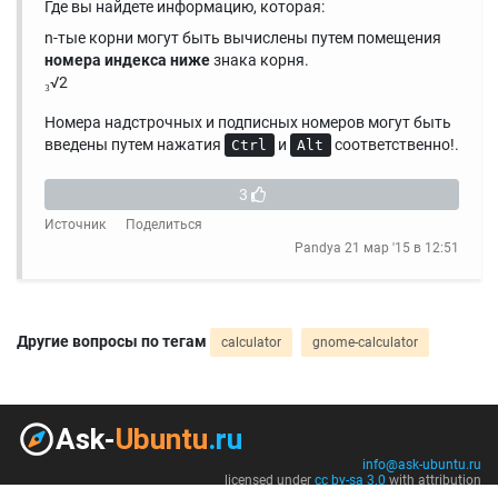
Где вы найдете информацию, которая:
n-тые корни могут быть вычислены путем помещения
номера индекса ниже
знака корня.
₃√2
Номера надстрочных и подписных номеров могут быть
введены путем нажатия
и
соответственно!.
Ctrl
Alt
3
Источник
Поделиться
Pandya
21 мар '15 в 12:51
Другие вопросы по тегам
calculator
gnome-calculator
info@ask-ubuntu.ru
licensed under
cc by-sa 3.0
with attribution