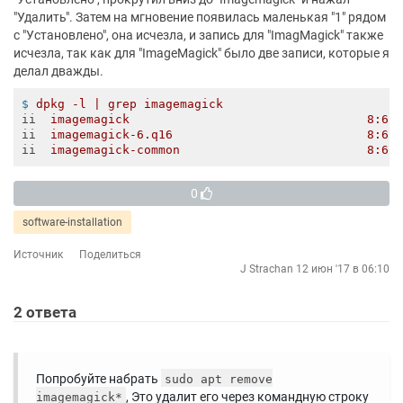
"Удалить". Затем на мгновение появилась маленькая "1" рядом
с "Установлено", она исчезла, и запись для "ImagMagick" также
исчезла, так как для "ImageMagick" было две записи, которые я
делал дважды.
$
dpkg -l | grep imagemagick
ii
imagemagick                                 8:6.
ii
imagemagick-6.q16                           8:6.
ii
imagemagick-common                          8:6.
0
software-installation
Источник
Поделиться
J Strachan
12 июн '17 в 06:10
2
ответа
Попробуйте набрать
sudo apt remove
, Это удалит его через командную строку
imagemagick*