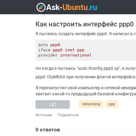
Как настроить интерфейс ppp0
Я пытаюсь создать интерфейс ppp0. Я написал в /e
auto
ppp0
iface
ppp0 inet ppp
provider
international
Но когда я пытаюсь "sudo ifconfig ppp0 up", я полу
ppp0: ОШИБКА при получении флагов интерфейса:
Я перезапустил свой компьютер и сетевой менедж
хватает какой-то предыдущей базовой конфигура
2
networking
ppp
Источник
Поделиться
0
ответов