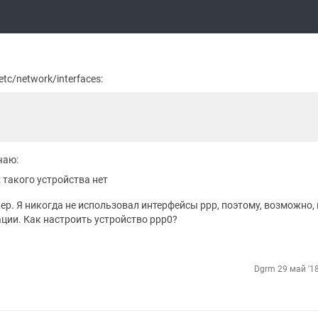
tc/network/interfaces:
чаю:
 такого устройства нет
ер. Я никогда не использовал интерфейсы ppp, поэтому, возможно, 
ции. Как настроить устройство ppp0?
Dgrm
29 май '1