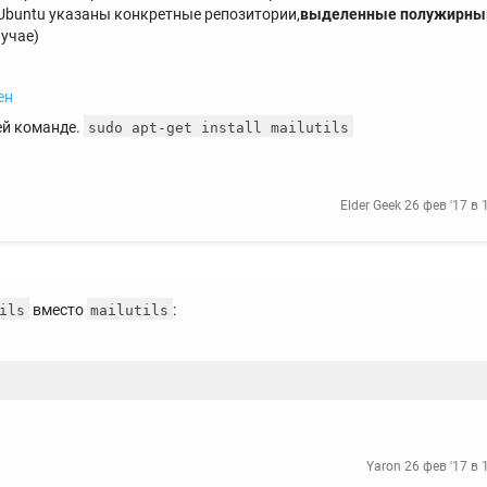
 Ubuntu указаны конкретные репозитории,
выделенные полужирн
лучае)
ен
ей команде.
sudo apt-get install mailutils
Elder Geek
26 фев '17 в 
вместо
:
ils
mailutils
Yaron
26 фев '17 в 