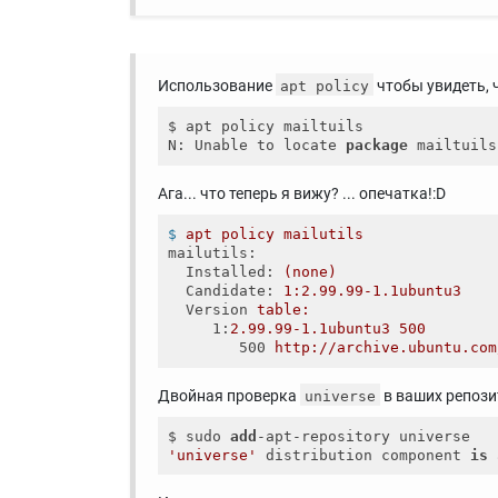
Использование
чтобы увидеть, ч
apt policy
$ apt policy mailtuils

N: Unable to locate 
package
Ага... что теперь я вижу? ... опечатка!:D
$
apt policy mailutils
mailutils
:
Installed
: 
(none)
Candidate
: 
1:2.99.99-1.1ubuntu3
Version
table:
1
:
2.99.99-1.1ubuntu3 500
500
http://archive.ubuntu.com
Двойная проверка
в ваших репози
universe
$ sudo 
add
'universe'
 distribution component 
is
 