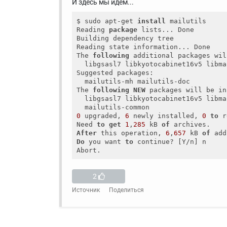
И здесь мы идем...
$ sudo apt-get 
install
 mailutils

Reading 
package
 lists... Done

Building dependency tree       

Reading state information... Done

The 
following
 additional packages wil
  libgsasl7 libkyotocabinet16v5 libma
Suggested packages:

  mailutils-mh mailutils-doc

The 
following
NEW
 packages will be in
  libgsasl7 libkyotocabinet16v5 libma
0
 upgraded, 
6
 newly installed, 
0
to
 r
Need 
to
get
1
,
285
 kB 
of
After
 this operation, 
6
,
657
 kB 
of
 add
Do
 you want 
to
 continue? [Y/n] n

2
Источник
Поделиться