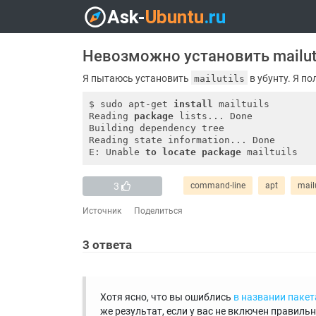
Невозможно установить mailut
Я пытаюсь установить
в убунту. Я по
mailutils
$ sudo apt-get 
install
 mailtuils

Reading 
package
 lists... Done

Building dependency tree       

Reading state information... Done

E: Unable 
to
locate
package
3
command-line
apt
mailu
Источник
Поделиться
3
ответа
Хотя ясно, что вы ошиблись
в названии пакет
же результат, если у вас не включен правиль