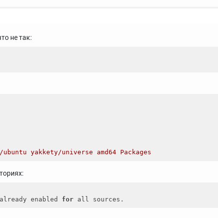
то не так:
/ubuntu yakkety/universe amd64 Packages
ториях:
already enabled 
for