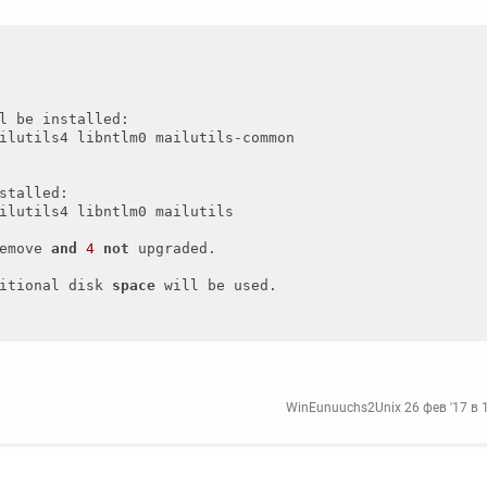
l be installed:

ilutils4 libntlm0 mailutils-common

stalled:

ilutils4 libntlm0 mailutils

emove 
and
4
not
 upgraded.

itional disk 
space
WinEunuuchs2Unix
26 фев '17 в 