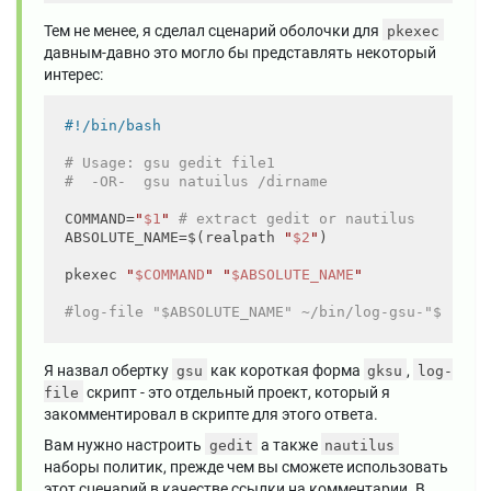
Тем не менее, я сделал сценарий оболочки для
pkexec
давным-давно это могло бы представлять некоторый
интерес:
# Usage: gsu gedit file1
#  -OR-  gsu natuilus /dirname
COMMAND=
"
$1
"
# extract gedit or nautilus
ABSOLUTE_NAME=$(realpath 
"
$2
"
)

pkexec 
"
$COMMAND
"
"
$ABSOLUTE_NAME
"
#log-file "$ABSOLUTE_NAME" ~/bin/log-gsu-"$COMMA
Я назвал обертку
как короткая форма
,
gsu
gksu
log-
скрипт - это отдельный проект, который я
file
закомментировал в скрипте для этого ответа.
Вам нужно настроить
а также
gedit
nautilus
наборы политик, прежде чем вы сможете использовать
этот сценарий в качестве ссылки на комментарии. В