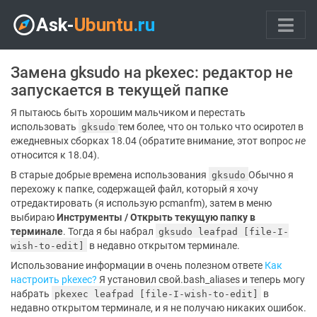
Замена gksudo на pkexec: редактор не
запускается в текущей папке
Я пытаюсь быть хорошим мальчиком и перестать
использовать
тем более, что он только что осиротел в
gksudo
ежедневных сборках 18.04 (обратите внимание, этот вопрос
не
относится к 18.04).
В старые добрые времена использования
Обычно я
gksudo
перехожу к папке, содержащей файл, который я хочу
отредактировать (я использую pcmanfm), затем в меню
выбираю
Инструменты / Открыть текущую папку в
терминале
. Тогда я бы набрал
gksudo leafpad [file-I-
в недавно открытом терминале.
wish-to-edit]
Использование информации в очень полезном ответе
Как
настроить pkexec?
Я установил свой.bash_aliases и теперь могу
набрать
в
pkexec leafpad [file-I-wish-to-edit]
недавно открытом терминале, и я не получаю никаких ошибок.