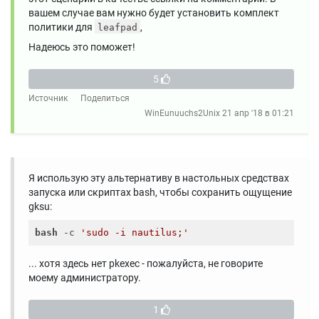
вашем случае вам нужно будет установить комплект
политики для
,
leafpad
Надеюсь это поможет!
5
Источник
Поделиться
WinEunuuchs2Unix
21 апр '18 в 01:21
Я использую эту альтернативу в настольных средствах
запуска или скриптах bash, чтобы сохранить ощущение
gksu:
bash
 -c 
'sudo -i nautilus;'
... хотя здесь нет pkexec - пожалуйста, не говорите
моему администратору.
1