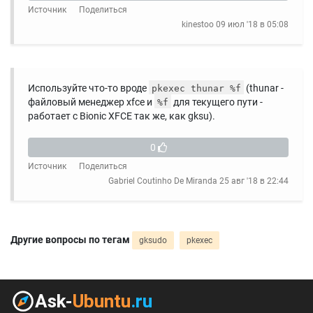
Источник
Поделиться
kinestoo
09 июл '18 в 05:08
Используйте что-то вроде
(thunar -
pkexec thunar %f
файловый менеджер xfce и
для текущего пути -
%f
работает с Bionic XFCE так же, как gksu).
0
Источник
Поделиться
Gabriel Coutinho De Miranda
25 авг '18 в 22:44
Другие вопросы по тегам
gksudo
pkexec