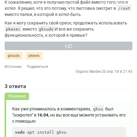
К сожалению, хотя я получаю пустой файл вместо того, что я
хотел. Я решил, что это потому, что листовка смотрит в
/root
вместо папки, в которой я хотел быть.
Как я могу сохранить свой ореол, продолжать использовать
вместо
И все же сохранить
pkexec
gksudo
функциональность, к которой я привык?
6
gksudo
pkexec
Источник
Поделиться
Organic Marble
20 апр '18 в 21:45
3
ответа
Решение
Как уже упоминалось в комментариях,
был
gksu
"осиротел" в
16.04,
но вы все еще можете установить его
с помощью:
sudo