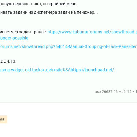
овую версию - пока, по крайней мере.
вать задачи из диспетчера задач на пейджер...
спетчер задач - ранее:
https://www.kubuntuforums.net/showthread.
onger-possible
forums.net/showthread.php?64014-Manual-Grouping-of-Task-Panel-ite
DE 4.13.
asma-widget-old-tasks+.deb+site%3Ahttps://launchpad.net/
user26687
26 май '14 в 
sma