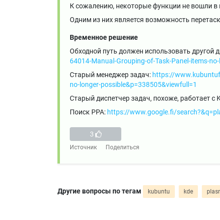
К сожалению, некоторые функции не вошли в н
Одним из них является возможность перетаски
Временное решение
Обходной путь должен использовать другой ди
64014-Manual-Grouping-of-Task-Panel-items-no-l
Старый менеджер задач:
https://www.kubuntu
no-longer-possible&p=338505&viewfull=1
Старый диспетчер задач, похоже, работает с K
Поиск PPA:
https://www.google.fi/search?&q=pl
3
Источник
Поделиться
Другие вопросы по тегам
kubuntu
kde
pla