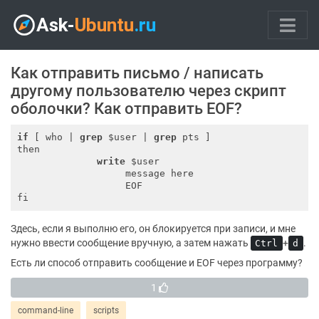
Как отправить письмо / написать
другому пользователю через скрипт
оболочки? Как отправить EOF?
if
 [ who | 
grep
 $user | 
grep
 pts ]

then

write
 $user

                   message here

                   EOF

Здесь, если я выполню его, он блокируется при записи, и мне
нужно ввести сообщение вручную, а затем нажать
+
.
Ctrl
d
Есть ли способ отправить сообщение и EOF через программу?
1
command-line
scripts