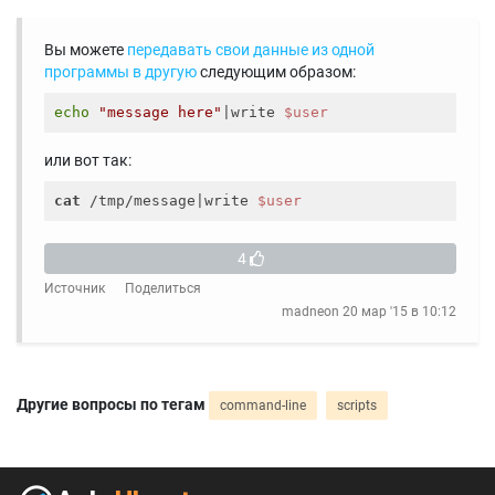
Вы можете
передавать свои данные из одной
программы в другую
следующим образом:
echo
"message here"
|write 
$user
или вот так:
cat
 /tmp/message|write 
$user
4
Источник
Поделиться
madneon
20 мар '15 в 10:12
Другие вопросы по тегам
command-line
scripts