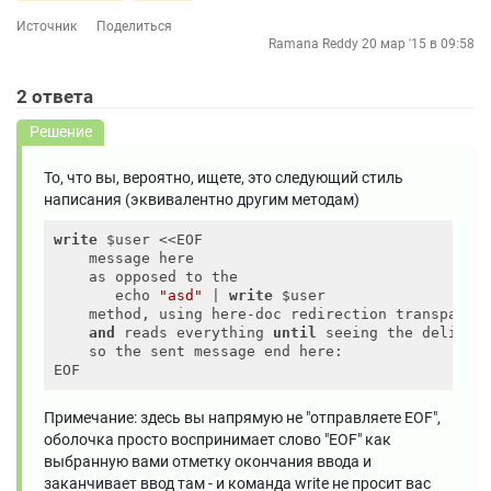
Источник
Поделиться
Ramana Reddy
20 мар '15 в 09:58
2
ответа
Решение
То, что вы, вероятно, ищете, это следующий стиль
написания (эквивалентно другим методам)
write
 $user <<EOF

    message here

    as opposed to the

       echo 
"asd"
 | 
write
 $user

    method, using here-doc redirection transparent
and
 reads everything 
until
 seeing the delimite
    so the sent message end here:

Примечание: здесь вы напрямую не "отправляете EOF",
оболочка просто воспринимает слово "EOF" как
выбранную вами отметку окончания ввода и
заканчивает ввод там - и команда write не просит вас