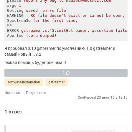
please
report any bug to nadaeck@hotmail.com
argc
=
1
Getting
saved rom rc file
WARNING
 : 
RC file doesn't exist or cannot be open; t
Spectrum3d
for the first time;
**
ERROR
:
gstreamer.c:45:initGstreamer: assertion failed
Aborted
(core dumped)
Я пробовал 0.10 gstreamer по умолчанию, 1.0 gstreamer и
самый новый 1.9.2
любая помощь будет оценена:D
1
software-installation
gstreamer
Источник
Поделиться
OnePercent
23 июл '16 в 18:15
1
ответ