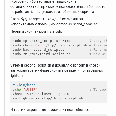
(который либо заставляет ваш скрипт
останавливаться при смене пользователя, либо просто
не работает), я запускаю три небольших скрипта.
(Не забудьте сделать каждый из скриптов
исполняемым с помощью "chmod +x script_name.sh")
Первый скрипт - мой install.sh:
sudo
 cp third_script.sh /tmp         
# Copy third
sudo chmod 
0755
 /tmp/third_script.sh 
# This needs
sudo bash second_script.sh           
# Runs next 
sudo rm /tmp/third_script.sh         
# Now we can
Затем в second_script.sh я добавляю lightdm в xhost и
запускаю третий файл скрипта от имени пользователя
lightdm:
#!/bin/bash
echo
"
$USER
"
# To see if 
xhost +SI:localuser:lightdm

И третий_скрипт, где происходит волшебство: