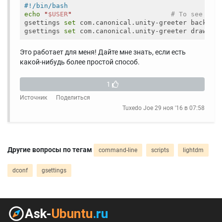
#!/bin/bash
echo
"
$USER
"
# To see if 
gsettings 
set
 com.canonical.unity-greeter backgro
gsettings 
set
 com.canonical.unity-greeter draw-gr
Это работает для меня! Дайте мне знать, если есть
какой-нибудь более простой способ.
1
Источник
Поделиться
Tuxedo Joe
29 ноя '16 в 07:58
Другие вопросы по тегам
command-line
scripts
lightdm
dconf
gsettings