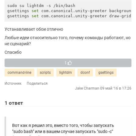
sudo su lightdm -s /bin/bash

gsettings 
set
 com.canonical.unity-greeter background
gsettings 
set
 com.canonical.unity-greeter draw-grid 
Устанавливает обои отлично
Любые идеи относительно того, почему команды работают, но
не сценарий?
Спасибо
1
command-line
scripts
lightdm
dconf
gsettings
Источник
Поделиться
Jake Charman
09 май '16 в 17:26
1
ответ
Вот как я решил это, вместо того, чтобы запускать
"sudo bash" или в вашем случае запускать "sudo -c"