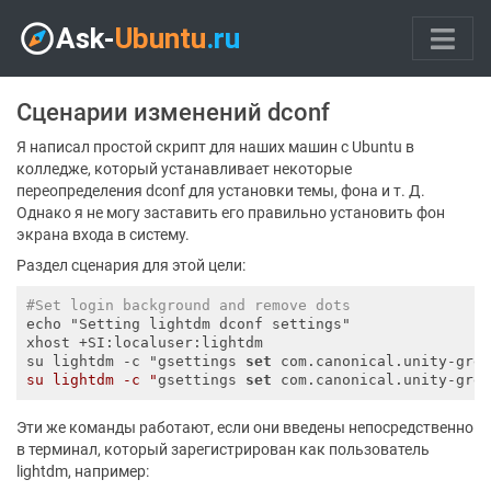
Сценарии изменений dconf
Я написал простой скрипт для наших машин с Ubuntu в
колледже, который устанавливает некоторые
переопределения dconf для установки темы, фона и т. Д.
Однако я не могу заставить его правильно установить фон
экрана входа в систему.
Раздел сценария для этой цели:
#Set login background and remove dots
echo "Setting lightdm dconf settings"

xhost +SI:localuser:lightdm

su lightdm -c "gsettings 
set
 com.canonical.unity-gre
su lightdm -c "
gsettings 
set
 com.canonical.unity-gre
Эти же команды работают, если они введены непосредственно
в терминал, который зарегистрирован как пользователь
lightdm, например: