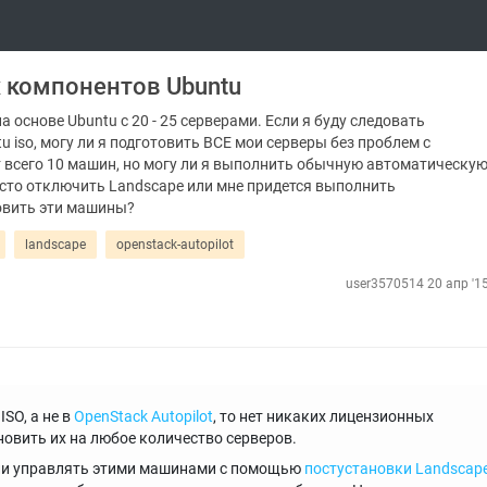
 компонентов Ubuntu
 основе Ubuntu с 20 - 25 серверами. Если я буду следовать
 iso, могу ли я подготовить ВСЕ мои серверы без проблем с
т всего 10 машин, но могу ли я выполнить обычную автоматическу
росто отключить Landscape или мне придется выполнить
овить эти машины?
landscape
openstack-autopilot
user3570514
20 апр '1
SO, а не в
OpenStack Autopilot
, то нет никаких лицензионных
новить их на любое количество серверов.
 или управлять этими машинами с помощью
постустановки Landscap