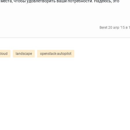
места, чтобы удовлетворить ваши потребности. Надеюсь, это
Beret
20 апр '15 в 
cloud
landscape
openstack-autopilot