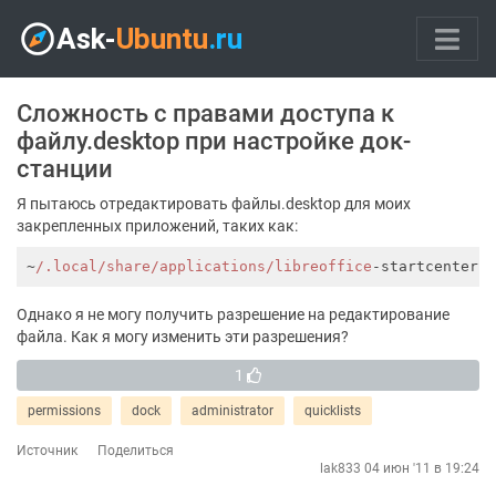
Сложность с правами доступа к
файлу.desktop при настройке док-
станции
Я пытаюсь отредактировать файлы.desktop для моих
закрепленных приложений, таких как:
~
/.local/share
/applications/libreoffice
Однако я не могу получить разрешение на редактирование
файла. Как я могу изменить эти разрешения?
1
permissions
dock
administrator
quicklists
Источник
Поделиться
lak833
04 июн '11 в 19:24