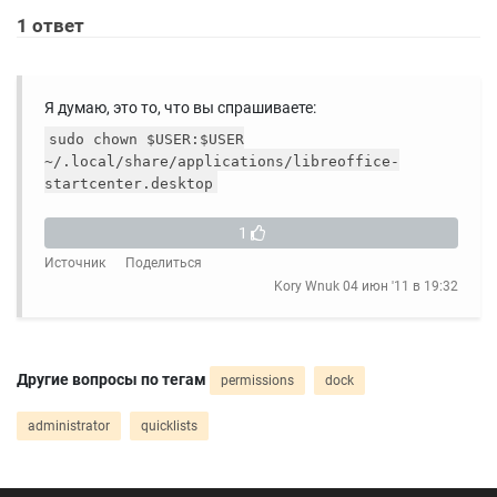
1
ответ
Я думаю, это то, что вы спрашиваете:
sudo chown $USER:$USER
~/.local/share/applications/libreoffice-
startcenter.desktop
1
Источник
Поделиться
Kory Wnuk
04 июн '11 в 19:32
Другие вопросы по тегам
permissions
dock
administrator
quicklists