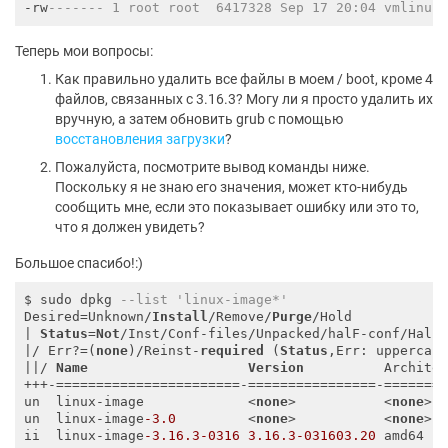
-rw
------- 1 root root  6417328 Sep 17 20:04 vmlinuz
Теперь мои вопросы:
Как правильно удалить все файлы в моем / boot, кроме 4
файлов, связанных с 3.16.3? Могу ли я просто удалить их
вручную, а затем обновить grub с помощью
восстановления загрузки
?
Пожалуйста, посмотрите вывод команды ниже.
Поскольку я не знаю его значения, может кто-нибудь
сообщить мне, если это показывает ошибку или это то,
что я должен увидеть?
Большое спасибо!:)
$ sudo dpkg 
--list 'linux-image*'
Desired=Unknown/
Install
/Remove/
Purge
/Hold

| 
Status
=
Not
/Inst/Conf-files/Unpacked/halF-conf/Half-
|/ Err?=(
none
)/Reinst-
required
 (
Status
,Err: uppercase
||/ 
Name
Version
          Architec
+++-=======================-================-========
un  linux-image             <
none
>           <
none
> 
un  linux-image
-3.0
         <
none
>           <
none
> 
ii  linux-image
-3.16
.3
-0316
3.16
.3
-031603.20
 amd64  