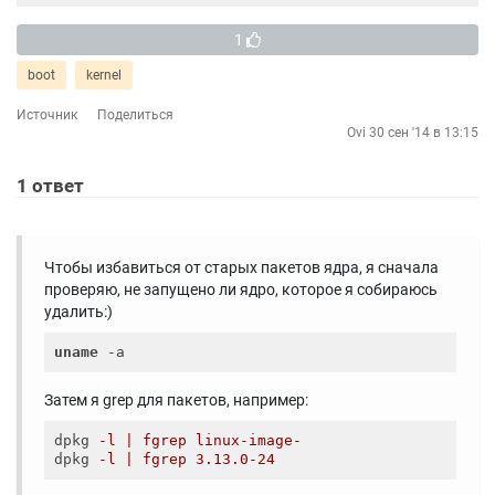
1
boot
kernel
Источник
Поделиться
Ovi
30 сен '14 в 13:15
1
ответ
Чтобы избавиться от старых пакетов ядра, я сначала
проверяю, не запущено ли ядро, которое я собираюсь
удалить:)
uname
Затем я grep для пакетов, например:
dpkg
-l | fgrep linux-image-
dpkg
-l | fgrep 3.13.0-24