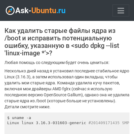
Как удалить старые файлы ядра из
/boot и исправить потенциальную
ошибку, указанную в <sudo dpkg --list
'linux-image *'>?
Любая помощь со следующим будет очень цениться:
Несколько дней назад я установил последнее стабильное ядро
​​Linux (3.16.3), а затем использовал один вкладыш, чтобы
удалить мои старые ядра. Команда удалила кучу пакетов,
включая мои драйверы AMD fglrx (сейчас я использую
последнюю версию OpenSource Gallium), однако она не удалила
старые ядра из /boot (которые больше не установлены).
Детали смотрите ниже.
$ uname -a

Linux linux 3.16.3-031603-generic 
#201409171435 SMP 