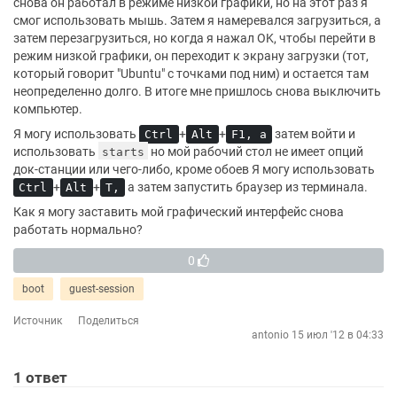
снова он работал в режиме низкой графики, но на этот раз я
смог использовать мышь. Затем я намеревался загрузиться, а
затем перезагрузиться, но когда я нажал OK, чтобы перейти в
режим низкой графики, он переходит к экрану загрузки (тот,
который говорит "Ubuntu" с точками под ним) и остается там
неопределенно долго. В итоге мне пришлось снова выключить
компьютер.
Я могу использовать
+
+
затем войти и
Ctrl
Alt
F1, а
использовать
но мой рабочий стол не имеет опций
starts
док-станции или чего-либо, кроме обоев Я могу использовать
+
+
а затем запустить браузер из терминала.
Ctrl
Alt
T,
Как я могу заставить мой графический интерфейс снова
работать нормально?
0
boot
guest-session
Источник
Поделиться
antonio
15 июл '12 в 04:33
1
ответ