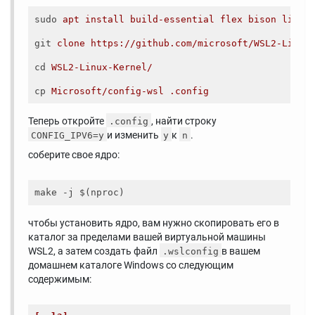
sudo
apt install build-essential flex bison libss
git
clone https://github.com/microsoft/WSL2-Linux
cd
WSL2-Linux-Kernel/
cp
Microsoft/config-wsl .config
Теперь откройте
, найти строку
.config
и изменить
к
.
CONFIG_IPV6=y
y
n
соберите свое ядро:
чтобы установить ядро, вам нужно скопировать его в
каталог за пределами вашей виртуальной машины
WSL2, а затем создать файл
в вашем
.wslconfig
домашнем каталоге Windows со следующим
содержимым: