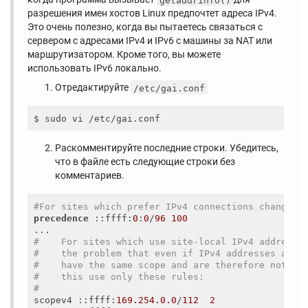
разрешения имен хостов Linux предпочтет адреса IPv4.
Это очень полезно, когда вы пытаетесь связаться с
сервером с адресами IPv4 и IPv6 с машины за NAT или
маршрутизатором. Кроме того, вы можете
использовать IPv6 локально.
Отредактируйте
/etc/gai.conf
Раскомментируйте последние строки. Убедитесь,
что в файле есть следующие строки без
комментариев.
#For sites which prefer IPv4 connections change t
precedence
 ::ffff:
0
:
0
/
96
100
#    For sites which use site-local IPv4 addresse
#    the problem that even if IPv4 addresses are 
#    have the same scope and are therefore not so
#    this use only these rules:
#
scopev4 ::ffff:
169.254.0.0
/
112
2