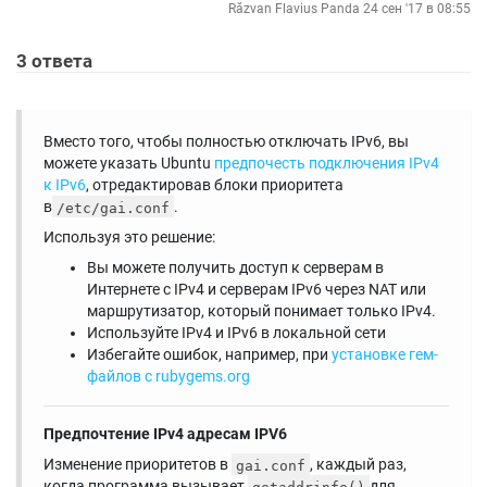
Răzvan Flavius Panda
24 сен '17 в 08:55
3
ответа
Вместо того, чтобы полностью отключать IPv6, вы
можете указать Ubuntu
предпочесть подключения IPv4
к IPv6
, отредактировав блоки приоритета
в
.
/etc/gai.conf
Используя это решение:
Вы можете получить доступ к серверам в
Интернете с IPv4 и серверам IPv6 через NAT или
маршрутизатор, который понимает только IPv4.
Используйте IPv4 и IPv6 в локальной сети
Избегайте ошибок, например, при
установке гем-
файлов с rubygems.org
Предпочтение IPv4 адресам IPV6
Изменение приоритетов в
, каждый раз,
gai.conf
когда программа вызывает
для
getaddrinfo()