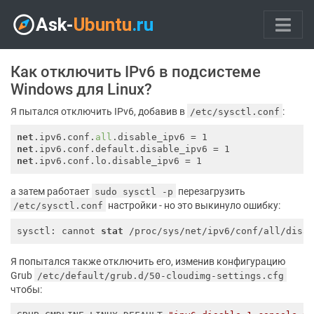
Как отключить IPv6 в подсистеме
Windows для Linux?
Я пытался отключить IPv6, добавив в
:
/etc/sysctl.conf
net
.ipv6.conf.
all
net
net
а затем работает
перезагрузить
sudo sysctl -p
настройки - но это выкинуло ошибку:
/etc/sysctl.conf
sysctl: cannot 
stat
 /proc/sys/net/ipv6/conf/all/disa
Я попытался также отключить его, изменив конфигурацию
Grub
/etc/default/grub.d/50-cloudimg-settings.cfg
чтобы: