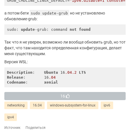
GRUB_CMDLINE_LINUX_DEFAULT
=
"ipv6.disable=1 console=t
а потом беги
но не установлено
sudo update-grub
обновление-grub:
sudo: 
update
-grub: command 
not
found
Так что я не уверен, возможно ли вообще обновить grub, но тот
факт, что там находится определенная конфигурация, делает
меня существующим.
Версия WSL:
Description
:    
Ubuntu
 16
.04
.2
LTS
Release
:        16
.04
Codename
:       
xenial
16
networking
16.04
windows-subsystem-for-linux
ipv6
ipv4
Источник
Поделиться