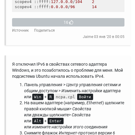
scopev4 ::ffff:
127.0.0.0
/
104
2
scopev4 ::ffff:
0.0.0.0
/
96
14
16
Источник
Поделиться
Jaime
03 янв '20 в 00:05
Я отключил IPv6 в свойствах сетевого адаптера
Windows, и это позаботилось о проблеме для меня. Мой
подсистема Ubuntu начала использовать IPv4.
Панель управления
>
Центр
управления
сетями и
общим доступом
>
Изменить настройки адаптера
или
+
Win
R
ncpa.cpl
Войти
На вашем адаптере (например,
Ethernet
) щелкните
правой кнопкой мыши>
Свойства
или дважды щелкните>
Свойства
или
+
Alt
Enter
или
измените настройки этого соединения
Снимите флажок
Интернет-протокол версии 6