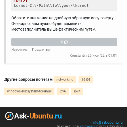
[wsl2]
kernel
Обратите внимание на двойную обратную косую черту.
Очевидно, вам нужно будет заменить
местозаполнитель выше фактическим путем.
0
Источник
Поделиться
Konstantin
26 июн '22 в 01:01
Другие вопросы по тегам
networking
16.04
windows-subsystem-for-linux
ipv6
ipv4
info@ask-ubuntu.ru
licensed under
cc by-sa 3.0
with attribution